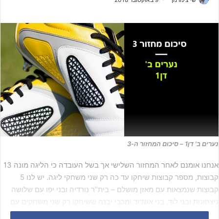
נערים ב' דן1 – סיכום המחזור ה-3
אנחנו אומנם לאחר המחזור השלישי אך בשל העובדה כי הליגה מונה 13
קבוצות, מספר קבוצות שיחקו עד כה רק שני משחקי ליגה. יש לנו 5
קבוצות שנמצאות עם מאזן מושלם – בית"ר נורדיה ובני יפו עם שלושה
ניצחונות ובני לוד, בני אשדוד ומכבי יבנה ששיחקו רק שני משחקים עם
שני ניצחונות כל אחת (עדיין ישנו משחק השלמה בין בני אילת לבני לוד