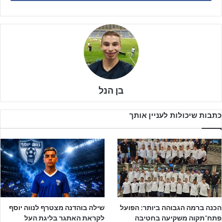
בן הנל
כתבות שיכולות לעניין אותך
הכנה ברמה הגבוהה ביותר: הפועל
שילה בוהדנה מצטרף לנווה יוסף
מדובר במכבי ת"א, שחרף ההפסד הכואב במחזור אמצע השבוע עדיין
פתח־תקוה משקיעה בחטיבה
לקראת האתגר בליגת העל