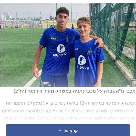
מכבי ת"א גברה על מכבי נתניה במשחק נהדר ודרמטי (יח"צ)
המשחק המרכזי במחזור ה-12 בליגת נערים ב' על מזמן לנו התמודדות
ראש בראש בין שתי קבוצות שרוצות להוות פקטור משמעותי על האליפות
עד הסוף. שלושה ימים לאחר שסיימה בתיקו 0-0 מול הפועל ת"א בבית,
מכבי נתניה של
יובל עקיבא
מארחת תל אביבית נוספת, שממש לא
קרא עוד
מתכוונת להקל ראש ביהלומים.