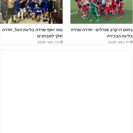
בתום דו קרב פנדלים- חדרה שרדה
נווה יוסף שרדה בליגת העל, חדרה
בליגה הבכירה
תלך למבחנים
רון קלר – סוגר מעגל בנוער (אתר ג'וניורליג)
31 במאי 2026
23 במאי 2026
לשאלתי מדוע מאמנים מדברים בתקופה האחרונה על עזיבת המועדון
השיב רון: "ישנם מאמנים שרוצים להשתדרג מקצועית ואולי כלכלית, ולכן
מחליטים להתקדם במועדונים אחרים".
מינוי נוסף בנקודת זמן זו, הוא מינויו של
שי מימון
שימשיך בשנה הבאה
עם שנתון 2004 לנערים א'. את העונה הקודמת החל שי ברעננה כעוזר
מאמן קבוצת הנוער ומנהל האקדמיה. הוא נקרא במהלך השנה על ידי
ישראל צרפתי להציל את שנתון 2004 בחדרה שהיה על סף ירידה מליגת
העל. מי שיאמן את קבוצת נערים ב' (שנתון 2005) הוא
בעז בר
שימשיך
עם קבוצתו לאחר שזכה עימה באליפות נערים ג' שרון.