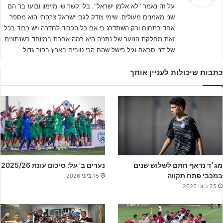
על זה נאמר "לא אלמן ישראל". בלי קשר שי מיימון ובועז בר הם
ב
שני מאמנים מעולים. שימי צודק לגבי ישראל צרפתי הוא מספר
בנוסף, ההנהלה מיהרה למנות את
רון קלר
למאמן קבוצת הנוער
:
אחד בתחום ורק השתדרג כי אם כל הכבוד לחדרה ויש כבוד בכל
ששרדה בליגת העל. קלר שימש שנתיים כעוזר מאמן קבוצת הבוגרים
זאת מחלקת הנוער של נתניה היא רמה אחרת במיוחד בשנתונים
ובעונה האחרונה הוביל את נערים א' לעלייה לליגת העל.
של דני סבאח וגיל פישל שהם הכי טובים בארץ בפור גדול
רון הגיב על המינוי: "אני שמח על האמון של הנהלת המועדון, זוהי סגירת
כתבות שיכולות לעניין אותך
מעגל עבורי לאמן את השחקנים שאימנתי בשלוש השנים האחרונות
בקבוצות הנערים. כולי תקווה שביחד עם הצוות שלי,
ירון שיש
עוזר
המאמן ושאול מנהל הקבוצה, נוביל את הקבוצה לעונה שקטה ללא
מאבקי תחתית, למרות שיהיו ארבע יורדות. אני מקווה להמשיך ולספק
שחקנים לקבוצה הבוגרת שיהוו את השלד של הפועל חדרה בעתיד"
מג׳ד נדאף חתם לשלוש שנים
נערים ב' על: סיכום עונת 2025/26
במכבי פתח תקווה
15 ביוני 2026
25 ביוני 2026