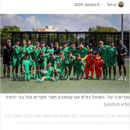
בן הנל
9 בנובמבר 2024
נערים ג' על- הפועל כפ"ס עם קאמבק חסר תקדים מול בני יהודה
(נזיע סולטאן)
המחזור ה-11 בליגת נערים ג' על הפגיש לנו בכפר סבא קרב מסקרן בין
שתי קבוצות ששואפות גבוה. מצד אחד מדובר בהפועל המקומית,