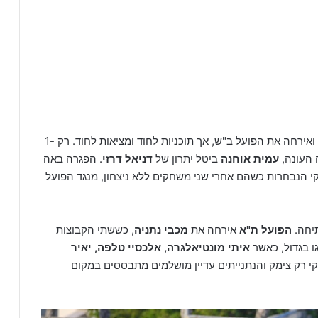
מכבי חיפה רצתה להתאושש מהאכזבה מול מכבי ת"א ואירחה את הפועל ב"ש, אך תוכניות לחוד ומציאות לחוד. רק 1-
עמית אוחנה
ביטל יתרון של
דניאל דרזי
. הפגרה באה
י הנבחרות כשהם אחרי שני משחקים ללא ניצחון, מנגד הפועל
יחה.
הפועל ת"א
אירחה את
מכבי נתניה
, כששתי הקבוצות
ו בגדול, כאשר
איתי מונטיאלגרה, אלכסיי טלפה, יאיר
שאוליצקי רק צימק והנתנייתים עדיין מושלמים מתבססים במקום