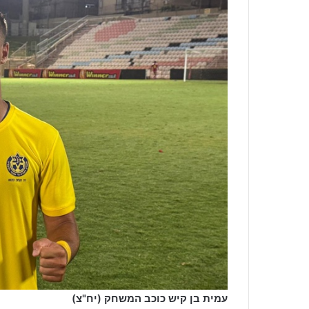
עמית בן קיש כוכב המשחק (יח"צ)