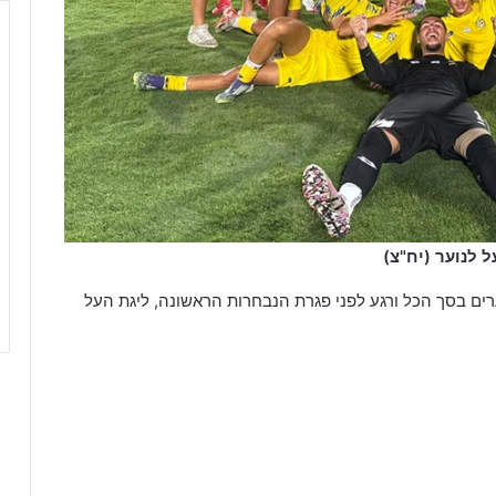
 לנוער (יח"צ)
חזור הפתיחה נהדר שעמד בציפיות עם 31 שערים בסך הכל ורגע לפני פגרת הנבחרות הראשונה, ליגת העל