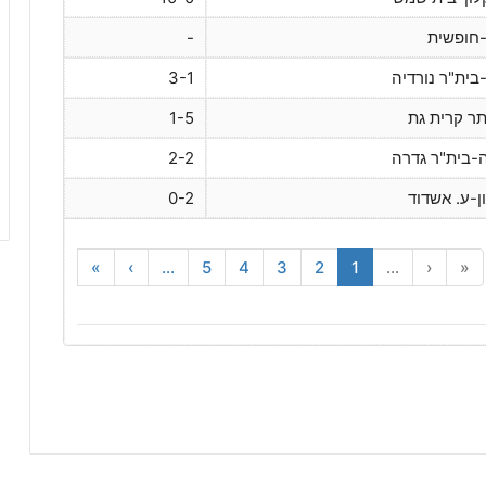
-
בית"ר נורדיה
3-1
תר קרית גת
1-5
ה-בית"ר גדרה
2-2
ן-ע. אשדוד
0-2
»
›
...
5
4
3
2
1
...
‹
«