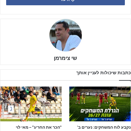
האיחוד, הקשיים לאורך הקריירה, התמודדות עם פציעות והיציאה
המרגשת לחו״ל
לפניכם סרטון מקוצר שנותן השראה: ההישגים שלכם כרגע, עוד
יכולים להשתדרג כמו שלא חשבתם.
שי צימרמן
כתבות שיכולות לעניין אותך
המאמן המנטלי אוהד ובק וקשרה של הפועל חיפה בשיחה על הכל
אני מחכה לכם באינסטגרם ובטיק-טוק. יש שם תוכן וכלים שבאמת אסור
נקבע לוח המשחקים: נערים ב'
"הכר את החריג" – מאי לוי