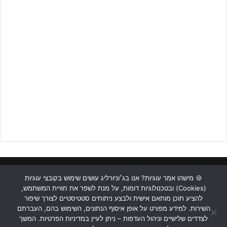
ראשי
כתבות
תכנים מקצועיים
תנאי שימוש
מדיניות אבטחה
🍪 מישהו אמר עוגיות? אנו בג׳וניורליג עושים שימוש בקובצי עוגיות
(Cookies) ובטכנולוגיות דומות, על מנת לשפר את חוויית המשתמש,
כתבו לנו
להציע תוכן מותאם אישית ולבצע ניתוחים סטטיסטיים לצורך שיפור
השירות. למידע מפורט על אופן איסוף הנתונים, השימוש בהם, העברתם
Instagram
YouTube
Facebook
לצדדים שלישיים וניהול העדפות – ניתן לעיין במדיניות הפרטיות. המשך