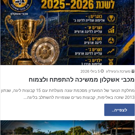
מערכת ג'וניורליג
5 ביולי 2026
מכבי אשקלון ממשיכה להתפתח ולצמוח
מחלקת הנוער של המועדון מסכמת עונה מוצלחת עם 15 קבוצות ליגה, שנתון
2013 שזכה באליפות, קבוצות נערים שצפויות להשתלב בליגה…
לצפייה..