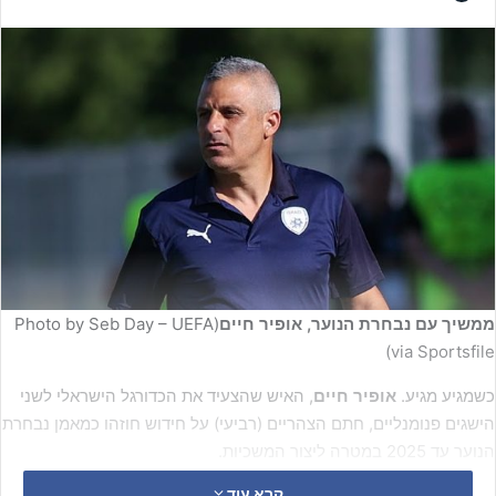
ממשיך עם נבחרת הנוער, אופיר חיים
(Photo by Seb Day – UEFA
via Sportsfile)
כשמגיע מגיע.
אופיר חיים
, האיש שהצעיד את הכדורגל הישראלי לשני
הישגים פנומנליים, חתם הצהריים (רביעי) על חידוש חוזהו כמאמן נבחרת
הנוער עד 2025 במטרה ליצור המשכיות.
קרא עוד