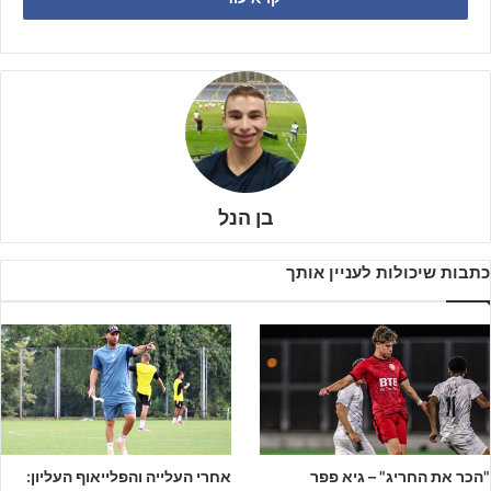
בן הנל
כתבות שיכולות לעניין אותך
חיים כזכור נכנס ללבבות של כולנו עם טורנירים מרגשים ותשוקה אדירה
למשחק, כשהוליך את נבחרת הנוער לגמר היורו ושנה לאחר מכן למקום
"הכר את החריג" – גיא פפר
אחרי העלייה והפלייאוף העליון:
השלישי במונדיאליטו שנערך בארגנטינה.