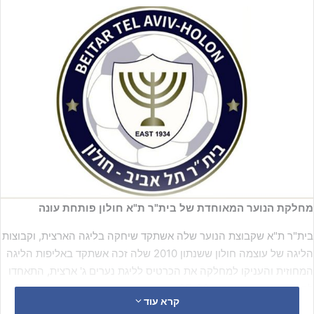
מחלקת הנוער המאוחדת של בית"ר ת"א חולון פותחת עונה
בית"ר ת"א שקבוצת הנוער שלה אשתקד שיחקה בליגה הארצית, וקבוצות
הליגה של עוצמה חולון ששנתון 2010 שלה זכה אשתקד באליפות הליגה
המחוזית והעניקו למחלקה את הכרטיס לליגת נערים ג' ארצית, התאחדו
לקראת עונת המשחקים 25-26.
קרא עוד