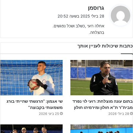
ה
גרוסמן
ג
לוי רוצה להביא לבית"ר ת"א חולון את כל האני מאמין שלו "אנחנו רוצים
28 ביולי 2025 בשעה 20:52
י
לפתח שחקנים לבוגרים, החזון שלנו הוא המודל שהיה בבית"ר טובורק
אחלה רועי ,כשלב ושכל נפגשים.
ב
של אריק איזקוביץ – פיתוח ומכירת שחקנים בשינוי קטן, את השחקנים
בהצלחה.
:
המצויינים תמיד יהיה קשה להשאיר, את הטובים נרצה להשאיר ולעלות
אותם לקבוצות הבוגרות שלנו, כך שהשלד של הבוגרים לאט לאט
כתבות שיכולות לעניין אותך
יתבסס על שחקני בית".
בתום עונה מוצלחת: רועי לוי נפרד
שי אגמון: “הרגשתי שהייתי בורג
מבית"ר ת"א חולון ומירמיהו חולון
משמעותי בקבוצה”
28 ביולי 2026
25 ביוני 2026