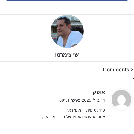
שי צימרמן
2 Comments
ה
אופק
ג
14 ביולי 2025 בשעה 09:51
י
פרויקט מעניין, מינוי ראוי.
ב
אחד ממאמני העתיד של הכדורגל בארץ
:
מי שיוביל מקצועית את המועדון המאוחד הוא
רועי לוי
שמביא עימו 20
שנות קריירה כשחקן פעיל ו-15 שנות ניסיון כמאמן, כאשר במקביל לידע
ומקצועיות הוא שליח אמיתי לחינוך והעצמה דרך הכדורגל.