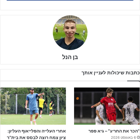
בן הנל
כתבות שיכולות לעניין אותך
יש לציין שמוקדם יותר היום נורווגיה סיימה את משחקה בתיקו 2-2 מול
בוסניה, כך שלנבחרת הייתה הזדמנות להגיע בעמדה נוחה לקראת
"הכר את החריג" – גיא פפר
אחרי העלייה והפלייאוף העליון:
המפגש מול הנבחרת המארחת.
ציון צמח רוצה לבסס את בית"ר
6 באוגוסט 2026