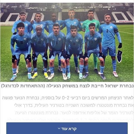
נבחרת ישראל חייבת לנצח במשחק הנעילה (ההתאחדות לכדורגל)
לאחר הניצחון המרשים ביום רביעי 0-2 על בוסניה, נבחרת הנוער פגשה
את נבחרת מונטנגרו למשוכה השנייה בטורניר העילית, בדרך אולי
לטורניר הגמר של אליפות אירופה לנוער. נבחרת מונטנגרו הגיעה
להתמודדות לאחר הפסד 1-2 לנורווגיה, היריבה שלנו במחזור הנעילה.
קרא עוד