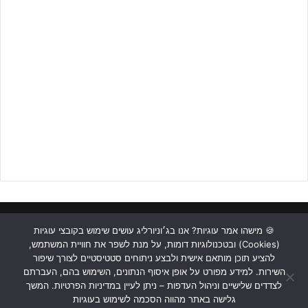
כבר בדקה החמישית נבחרת הנוער הייתה
חייבת
לעלות ליתרון,
כשמהלך נהדר של
כארם זועבי
הסתיים אצל
יהודה בלאי
, אך האחרון
בעט ברשלנות החוצה מתיבת רחבת החמש.
לאחר ההחמצה הגדולה המשחק התאזן, כשהמונטנגרים כן הגיעו
להתקפות שלהן, אך לא התקפות שבעקבותיהן
אופק מליקה
נאלץ
למתוח את איבריו. גם
ליאור קאסה
ניסה את כוחו במחצית הראשונה, אך
הבעיטה שלו נהדפה לקרן שלא הושג ממנה כלום, רק 0-0 במחצית.
ראשי
כתבות
תכנים מקצועיים
תנאי שימוש
מדיניות אבטחה
🍪 מישהו אמר עוגיות? אנו בג׳וניורליג עושים שימוש בקובצי עוגיות
(Cookies) ובטכנולוגיות דומות, על מנת לשפר את חוויית המשתמש,
כתבו לנו
להציע תוכן מותאם אישית ולבצע ניתוחים סטטיסטיים לצורך שיפור
השירות. למידע מפורט על אופן איסוף הנתונים, השימוש בהם, העברתם
Instagram
YouTube
Facebook
לצדדים שלישיים וניהול העדפות – ניתן לעיין במדיניות הפרטיות. המשך
גלישה באתר מהווה הסכמה לשימוש בעוגיות