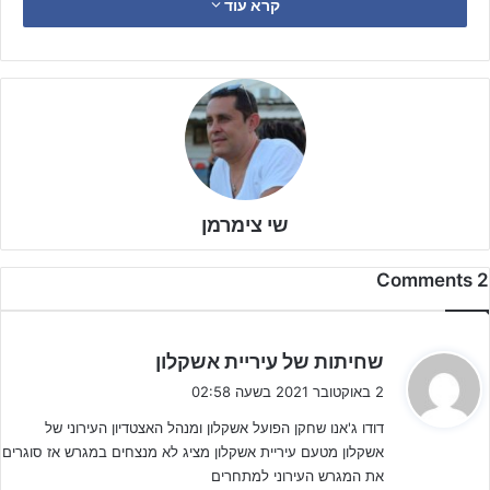
קרא עוד
בצד של מכבי, כאשר משחקיה הביתיים של המחלקה לא התקיימו, לאחר
שבקבוצות היריבות השחקנים יצאו מוקדם מבתי הספר ונערכו למשחקים,
כיוון ששערי המגרש באשקלון לא נפתחו.
שי צימרמן
2 Comments
ה
שחיתות של עיריית אשקלון
ג
2 באוקטובר 2021 בשעה 02:58
י
ספורט ישיר – רשת מובילה בארץ לציוד כדורגל מקצועי (לחצו על
דודו ג'אנו שחקן הפועל אשקלון ומנהל האצטדיון העירוני של
ב
אשקלון מטעם עיריית אשקלון מציג לא מנצחים במגרש אז סוגרים
הבאנר למעבר לאתר ספורט ישיר)
:
את המגרש העירוני למתחרים