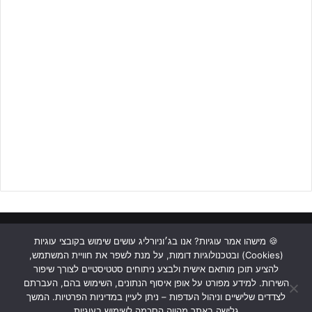
ראשי
כתבות
תכנים מקצועיים
תנאי שימוש
מדיניות אבטחה
🍪 מישהו אמר עוגיות? אנו בג׳וניורליג עושים שימוש בקובצי עוגיות
(Cookies) ובטכנולוגיות דומות, על מנת לשפר את חוויית המשתמש,
כתבו לנו
להציע תוכן מותאם אישית ולבצע ניתוחים סטטיסטיים לצורך שיפור
השירות. למידע מפורט על אופן איסוף הנתונים, השימוש בהם, העברתם
Instagram
YouTube
Facebook
לצדדים שלישיים וניהול העדפות – ניתן לעיין במדיניות הפרטיות. המשך
גלישה באתר מהווה הסכמה לשימוש בעוגיות