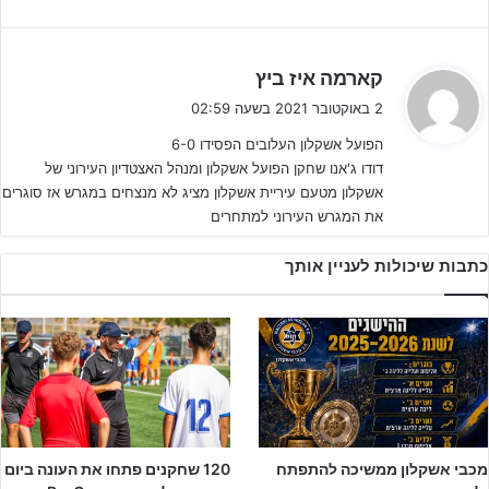
מני יאסו
יו"ר מכבי אשקלון הגיב לאתר ג'וניורליג: "כל המשחקים של
מכבי אשקלון, בוגרים נערים א' וילדים ב', לא שוחקו לאחר שהקבוצות
הגיעו וגם השופטים, למרות שמקביל התקיים משחק ילדים של הפועל
ה
קארמה איז ביץ
אשקלון"
ג
2 באוקטובר 2021 בשעה 02:59
י
הפועל אשקלון העלובים הפסידו 6-0
ב
דודו ג'אנו שחקן הפועל אשקלון ומנהל האצטדיון העירוני של
:
אשקלון מטעם עיריית אשקלון מציג לא מנצחים במגרש אז סוגרים
את המגרש העירוני למתחרים
כתבות שיכולות לעניין אותך
יצחק קאו
מנהלה המקצועי של מ.ס רמלה, אשר קבוצת ילדים ב' שלו
הגיעה עד לאשקלון אך משחק לא התקיים הגיב: "בושה שבשנת 2021
מכבי אשקלון ממשיכה להתפתח
120 שחקנים פתחו את העונה ביום