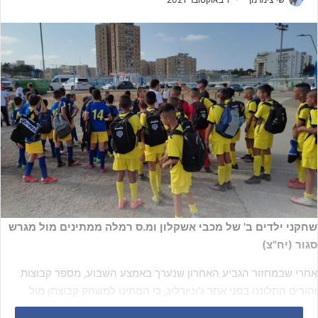
שחקני ילדים ב' של מכבי אשקלון ומ.ס רמלה ממתינים מול מגרש
סגור (יח"צ)
אחרי שבמחזור הגביע האחרון שנערך באמצע השבוע, מספר קבוצות
והורים התלוננו בפני אתר ג'וניורליג, כי המתינו למשחק קבוצתן מול
הפועל אשקלון, אך הקבוצה היריבה לא הגיעה למשחק. היום הבעיות