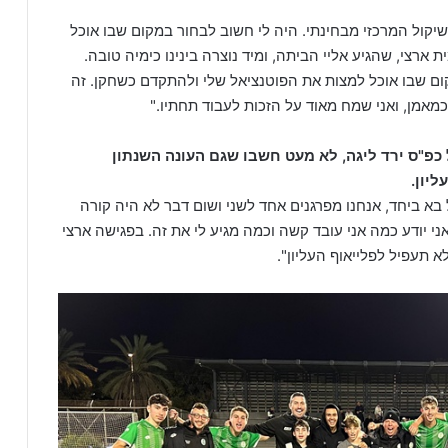
יקול המרכזי מבחינתי. היה לי חשוב לבחור במקום שבו אוכל
צי, שהגיע אליי הביתה, ומיד נוצרה בינינו כימיה טובה.
ם שבו אוכל למצות את הפוטנציאל שלי ולהתקדם כשחקן. זה
מאמן, ואני שמח מאוד על הזכות לעבוד תחתיו."
ציפית לא היית בעונה בה שנתון 2009 של כפ"ס ירד ליגה, לא מעט חשבו שגם העונה השנתון
יון.
א ביחד, אנחנו מפרגנים אחד לשני ושום דבר לא היה קורה
 אני יודע כמה אני עובד קשה וכמה מגיע לי את זה. בפגישה ארצי
 תעפיל לפלייאוף העליון".