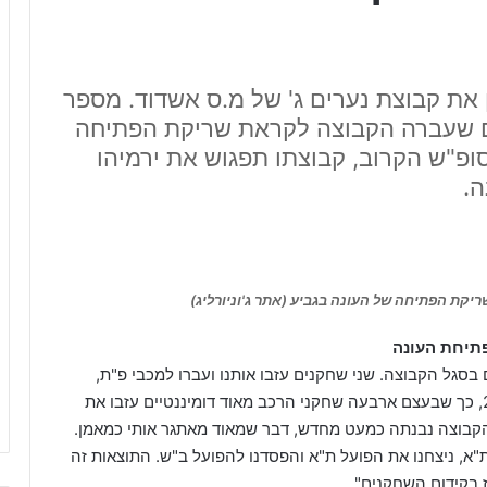
 את קבוצת נערים ג' של מ.ס אשדוד. מספר
יים שעברה הקבוצה לקראת שריקת הפתיחה
 כאשר כבר בסופ"ש הקרוב, קבוצתו תפגוש את ירמיהו
ה.
יקת הפתיחה של העונה בגביע (אתר ג'וניורליג)
תיחת העונה
בסגל הקבוצה. שני שחקנים עזבו אותנו ועברו למכבי פ"ת,
בנוסף שני שחקנים נוספים עלו לשחק עם שנתון 2004, כך שבעצם ארבעה שחקני הרכב מאוד דומיננטיים עזבו את
הקבוצה נבנתה כמעט מחדש, דבר שמאוד מאתגר אותי כמאמן.
ת"א, ניצחנו את הפועל ת"א והפסדנו להפועל ב"ש. התוצאות זה
 בקידום השחקנים".