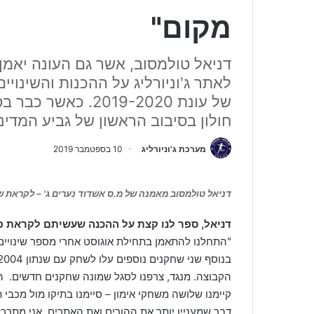
מקום"
דניאל טולמסוב, אשר גם העונה יאמן
לאתר ג'וניורליג על ההכנות והשינו
של עונת 2019-2020.
חולון בסיבוב הראשון של גביע המדינ
מערכת ג'וניורליג
10 בספטמבר 2019
דניאל טולמסוב מאמנה של מ.ס אשדוד נערים ג' – לקראת שר
דניאל, ספר לנו קצת על ההכנה שעשיתם לקראת פ
"התחלנו להתאמן בתחילת אוגוסט אחרי מספר שינויים 
הקבוצה. מנגד, צרפנו לסגל שמונה שחקנים חדשים. 
קיימנו שלושה משחקי אימון – סיימנו בתיקו מול מכבי 
דבר שמעניין יותר את ההורים ואת האתרים, אני מתרכז