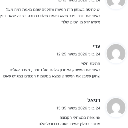
24 ביוני 2026 בשעה 12:15
י
הצלחת".
יש לחיפה בשנתון הזה חמישה שחקנים שהם באמת רמה מעל
ב
ראיתי את דורה וניכר שהוא באמת שולט ברחבה בצורה יוצאת דופן
:
מישהו יודע מי הסוכן שלו?
ה
עדי
ג
24 ביוני 2026 בשעה 12:25
י
חתיכת חלוץ
ב
ראיתי את המשחק האחרון שלהם מול נתניה , מעבר לגולים ,
:
שחקן שמבין את המשחק ונמצא במקומות הנכונים במגרש שאפו
מכבי חיפה אלופת ליגת נערים ב' על עונת 25-26 (יח"צ)
ה
דניאל
ג
24 ביוני 2026 בשעה 15:35
מה המשמעות של האליפות הזו מבחינתך, במיוחד כשסיימת כמלך
י
השערים של הקבוצה ושל הליגה כולה?
אני צופה במשחקי הקבוצה
ב
"האליפות הזו חשובה לכל הקבוצה. כשאתה במכבי חיפה, אתה תמיד
מדובר בחלוץ אמיתי ושונה בכדורגל שלנו
: