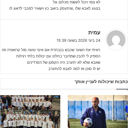
שואף למקום הראשון, ואני שמח מאוד שעמדנו במטרה שהצבנו לעצמנו.
לא צפוי ויכול לעשות מכלום גול
בנוגע לאבא שלו ,שיתעסק ביואב כץ וישאיר למכבי לדאוג לו
לגבי היכולת האישית שלי, אני מרגיש שאני משתפר כל הזמן, וזה כמובן
בא לידי ביטוי גם בכיבוש שערים. מלך שערי הליגה? זה יעד שאני מציב
לעצמי בתחילת כל עונה, וביחד עם האליפות — זה הפך את העונה הזו
למתוקה במיוחד".
ה
עמית
ג
24 ביוני 2026 בשעה 15:39
י
בנוסף להצלחה בשנתון שלך, זכית גם לשחק עם שנתון 2009. עד
ראיתי את השער שכבש בנבחרת אם אינני טועה מול קרואטיה וזה
ב
כמה ההתנסות הזו חישלה אותך לקראת האתגר שמחכה לך בעונה
הספיק לי להבין שמדובר בחלוץ עם יכולות בלתי רגילות
:
הבאה?
שאבא שלא לא יתערב היה הקפטן של הסרדינים
"ההתנסות בנערים א' בהחלט מחשלת, ואני מרגיש שהיא תרמה לי מאוד.
יש לו סוכן אז למה לאבא להתערב
גם מבחינה פיזית זו מדרגה מעל, וגם מבחינה מנטלית — להשתלב
בקבוצת גיל גדולה ממני, להתמודד בסביבה פחות מוכרת ועם שחקנים
כתבות שיכולות לעניין אותך
שלא גדלתי איתם. זו חוויה שנתנה לי הרבה לקראת ההמשך".