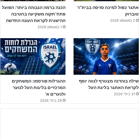
אתגר כפול למיכה סויסה בבית"ר
הכנה ברמה הגבוהה ביותר: הפועל
טוברוק
פתח־תקוה משקיעה בחטיבה
ההישגית לקראת העונה החדשה
2 באוגוסט 2026
1 באוגוסט 2026
זכית גם לייצג את נבחרת נערים ב' בטורניר ידידות. שתף על
ההתנסות הבינלאומית שחווית
שילה בוהדנה מצטרף לנווה יוסף
ההגרלות פורסמו: המשחקים
"נבחרת ישראל זה משהו מיוחד בשבילי. עצם העובדה שזכיתי לייצג את
לקראת האתגר בליגת העל
המרכזיים בליגות העל לנוער
המדינה בתקופה כל כך מורכבת היא כבר בונוס מטורף. מעבר לזה, זו
ולנערים א'
31 ביולי 2026
כמובן התמודדות שמחזקת אותך פיזית ומנטלית — גם מול השחקנים הכי
29 ביולי 2026
טובים בארץ וגם מול יריבים איכותיים במשחקים הבינלאומיים".
אתה רואה את עצמך משחזר את ההספק מהעונה האחרונה גם
בנערים א'?
"אני תמיד שואף להשתפר, ומקווה שבעונה הבאה אצליח להבקיע אפילו