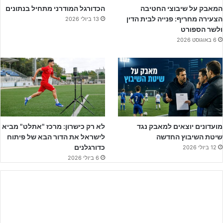
המאבק על שיבוצי החטיבה
הכדורגל המודרני מתחיל בנתונים
המחצית הראשונה הסתיימה ביתרון 0:2 לזכות המארחים, כאשר בנוסף,
הצעירה מחריף: פנייה לבית הדין
13 ביולי 2026
האדומים מחמיצים כדור מ-11 מטרים. במחצית השנייה שחקניו של אלי
ולשר הספורט
אישה הוסיפו שני שערים נוספים והכריעו את ההתמודדות בתוצאה 0:4,
6 באוגוסט 2026
בדרך לסיבוב השני בגביע המדינה.
מועדונים יוצאים למאבק נגד
לא רק כישרון: מרכז "אתלט" מביא
שיטת השיבוץ החדשה
לישראל את הדור הבא של פיתוח
כדורגלנים
12 ביולי 2026
6 ביולי 2026
במחצית הפועל כבר הוליכה ביתרון שני שערים (כפיר ממן ואביעד
כהן)