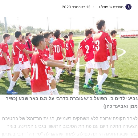
מערכת ג'וניורליג
13 בנובמבר 2020
גביע ילדים ב': הפועל ב"ש גוברת בדרבי על מ.ס באר שבע (כפיר
ממן ואביעד כהן)
לאחר תקופה ארוכה ללא משחקים רשמיים, חגיגת הכדורגל של בחטיבה
הצעירה החלה היום עם פתיחת הסיבוב הראשון בגביע המדינה. בעיר
באר שבע החגיגה הייתה כפולה, לאחר שההגרלה "סידרה" דרבי בשנתון