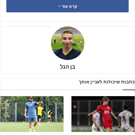
קרא עוד
להשאיר לעצמן סיכוי, כשהן רוצות להתקרב ל
רמת השרון
ו
הפועל ב"ש
שנמצאות מעל לקו האדום, אך רוצות להימנע ממשחקי המבחן מול
המקום השני בלאומית.
בן הנל
לפרטים נוספים והרשמה – לחצו!!!
כתבות שיכולות לעניין אותך
נתחיל מרמת גן, שם האורדונים אירחו את בני סכנין, כשהם מגיעים
למשחק במצב רוח טוב לאחר שרשמו ניצחונות מרשימים על מכבי
והפועל ת"א, אולם מצבם בטבלה עדיין קשה וניצחון על בני סכנין הוא
בגדר חובה.
למרות שער שוויון זמני, האורחים מסכנין הצליחו לנצח 1-3 ובכך להוריד