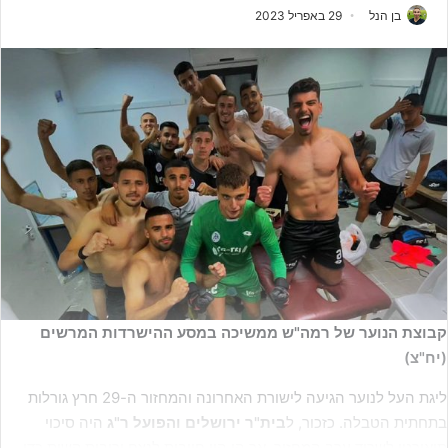
בן הנל
29 באפריל 2023
קבוצת הנוער של רמה"ש ממשיכה במסע ההישרדות המרשים
(יח"צ)
ליגת העל לנוער הגיעה לישורת האחרונה והמחזור ה-29 חרץ גורלות
בתחתית הטבלה. כזכור, ל
בית"ר
ירושלים והפועל ר"ג
היה סיכוי
תיאורטי לשרוד ערב המחזור, אך הן היו חייבות לנצח יריבות קשות כדי