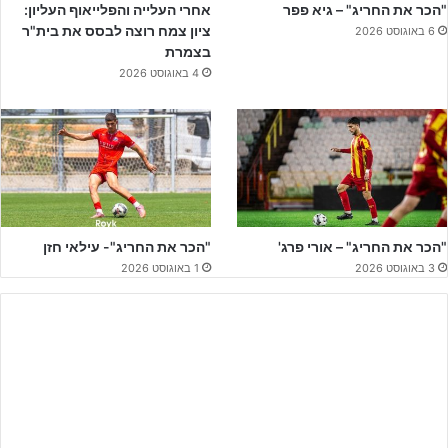
את הרמת גנים לליגה הלאומית.
"הכר את החריג" – גיא פפר
אחרי העלייה והפלייאוף העליון:
ציון צמח רוצה לבסס את בית"ר
6 באוגוסט 2026
בצמרת
4 באוגוסט 2026
"הכר את החריג" – אורי פרג'
"הכר את החריג"- עילאי חזן
3 באוגוסט 2026
1 באוגוסט 2026
בני סכנין מנצחת ומורידה את הפועל ר"ג ללאומית (יח"צ)
קבוצה נוספת שירדה ליגה, ובטח שלא פיללה למצוא את עצמה
בסיטואציה הזאת, זו
בית"ר ירושלים
. הצהובים שחורים מהבירה עברו
עונה מסוייטת שכללה מספר חילופי מאמנים, כש
סמי מלכה
, המאמן
הרביעי במספר, הגיע לקבוצת הנוער כדי להצילה מירידה, אך למרות