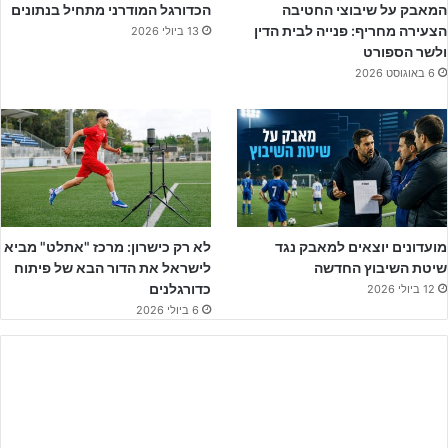
המאבק על שיבוצי החטיבה
הכדורגל המודרני מתחיל בנתונים
הצעירה מחריף: פנייה לבית הדין
13 ביולי 2026
ולשר הספורט
המשחק שנערך בשבת אחה"צ סיפק לכל אותם הורים ומתעניינים
6 באוגוסט 2026
שהקיפו את הגדרות במשחק -חווית כדורגל מהצד של המלאבסים. על
המגרש ניתן היה לראות שליטה מלאה של פתח תקוה, כשהאשדודים רק
קיוו שהמשחק כבר יגמר.
השליטה של פתח תקוה בכדור, וצורת המשחק המייצגת כדורגל מהיר
וחכם היא אולי הסיפור של המשחק הזה, והסיפור של השנתון כולו.
מועדונים יוצאים למאבק נגד
לא רק כישרון: מרכז "אתלט" מביא
שיטת השיבוץ החדשה
לישראל את הדור הבא של פיתוח
כדורגלנים
12 ביולי 2026
6 ביולי 2026