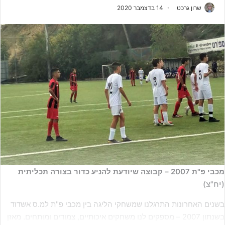
שרון גרכט
14 בדצמבר 2020
מכבי פ"ת 2007 – קבוצה שיודעת להניע כדור בצורה תכליתית
(יח"צ)
בשנים האחרונות התרגלנו שמשחקי הליגה בין מכבי פ"ת למ.ס אשדוד
בשנתון 2007 – מספקים לנו משחקים איכותיים, צמודים ומותחים. מאזן