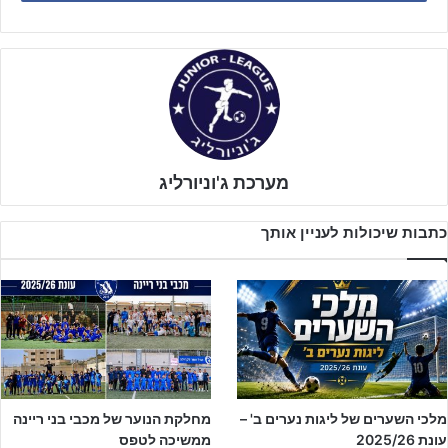
בני ריינה הובילה לאורך כל העונה את הליגה בהובלת המאמן המצליח
והמוכשר
פארס מג'לי
שידוע כמאמן עתיר עליות עם קבוצות שונות
בליגות השונות במחלקות נוער ובוגרים, ובהובלת מאמן הכושר אמג'ד יונס
ומאמן השוערים מוסא חג'אזי.
מערכת ג'וניורליג
כתבות שיכולות לעניין אותך
לקבלת הקטלוג המלא – לחצו על הבאנר!!
מלכי השערים של ליגות נערים ב' –
מחלקת הנוער של מכבי בני ריינה
עונת 2025/26
ממשיכה לטפס