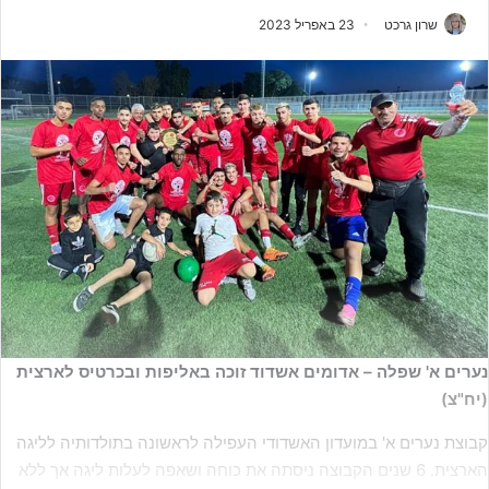
שרון גרכט
23 באפריל 2023
נערים א' שפלה – אדומים אשדוד זוכה באליפות ובכרטיס לארצית
(יח"צ)
קבוצת נערים א' במועדון האשדודי העפילה לראשונה בתולדותיה לליגה
הארצית. 6 שנים הקבוצה ניסתה את כוחה ושאפה לעלות ליגה אך ללא