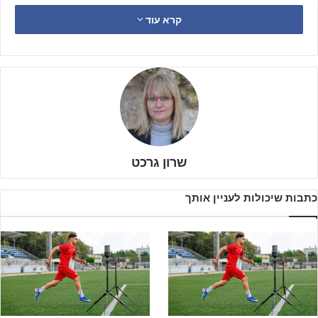
הואיל. והשנה הזו היתה בהחלט שנה אדומה.
קרא עוד
המיוחד הוא, שנראה מהצד כי אדומים אשדוד ״לקחו״ את העונה
בהליכה. חניכיו של דוד יפת עלו לכר הדשא משחק אחר משחק גרפו את
3 הנקודות ובשלב מסוים של העונה היה זה אך ברור שהם מגיעים לנצח
ושליריבות אין סיכוי.
שרון גרכט
כתבות שיכולות לעניין אותך
לפרטים נוספים והרשמה – לחצו!!!
17 ניצחונות מ 17 משחקים ורק במחזור האחרון השבוע הפסידו האדומים
לראשונה העונה לשנייה בטבלה מכבי קרית מלאכי. יש מי שיאמר
שההפסד היה הכרחי רק בשביל להוכיח שאין בחיים מושלם.