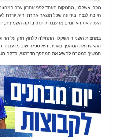
מכבי אשקלון, מהמקום האחד לפני אחרון ערב המחזור,
חייבת לנצח, בידיעה שכל תוצאה אחרת והיא יורדת ליג
העלה את האדומים מרעננה ליתרון בדקה השמינית, ית
במחצית השנייה אשקלון התחילה ללחוץ חזק על הדוו
המשיך במטרה להשיג את המהפך הדרמטי, בדקה ה70 אחמד עבד אל גני השיג עבורם את השוויון.