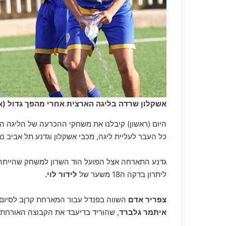
אשקלון שרדה בליגה הארצית אחרי מהפך גדול (א
היום (ראשון) קיבלנו את משחקי ההכרעה של הליגה ה
כל העבר לעליית ליגה, מכבי אשקלון וגדנע תל אביב 
גדנע התארחה אצל הפועל הוד השרון למשחק שהייתה ח
ליתרון בדקה ה18 משער של
לידור לוי.
צפריר אדם
השווה בפנדל עבור המארחת קרןב לסיום המחצית, ובדקה ה48 הוד
איתמר גלברד
, שהוריד בדיעבד את הקבוצה האורחת 