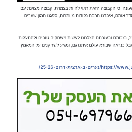
ה, כי הקבוצה הזאת ראוי להיות בצמרת, קבוצה מצוינת עם
ר אותם, איבדנו הרבה נקודות מיותרות, ספגנו המון שערים
השחקנים באו לעזרת שחקני נערים ג' שלנו, שנתון 2011, בזכותם ובעזרתם הצלחנו לעשות משחקים טובים ולהתעלות
אבל כנראה שבורא עולם איתנו גם, ומגיע לשחקנים על המאמץ
/נערים-ב-ארצית-דרום-25-26/