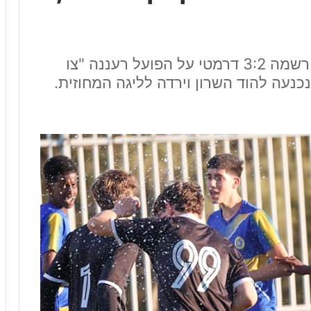
נערים ב' ארצית דרום: מכבי אשקלון רשמה 3:2 דרמטי על הפועל רעננה "צו
נכנעה להוד השרון וירדה לליגה המחוזית.