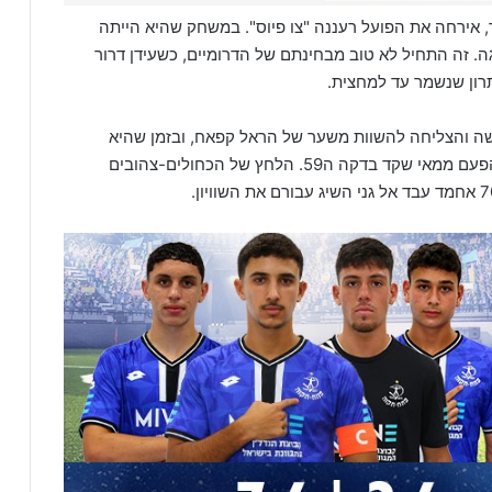
 אירחה את הפועל רעננה "צו פיוס". במשחק שהיא הייתה
ה. זה התחיל לא טוב מבחינתם של הדרומיים, כשעידן דרור
רון שנשמר עד למחצית.
שה והצליחה להשוות משער של הראל קפאח, ובזמן שהיא
הרגישה את המהפך באוויר, היא ספגה שוב מרעננה, הפעם ממאי שקד בדקה ה59. הלחץ של הכחולים-צהובים