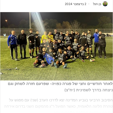
בן הנל
2 בדצמבר 2024
לאחר חודשיים וחצי של פגרה כפויה- שפרעם חזרה לשחק וגם
ניצחה בדרך לשמינית (יח"צ)
הסיבוב הרביעי בגביע המדינה יצא לדרכו הערב (שני) עם מפגש על
טהרת הליגה הלאומית, כאשר הפועל ר"ג מהמקום השני בדרום אירחה
את בני שפרעם מהליגה הלאומית צפון.