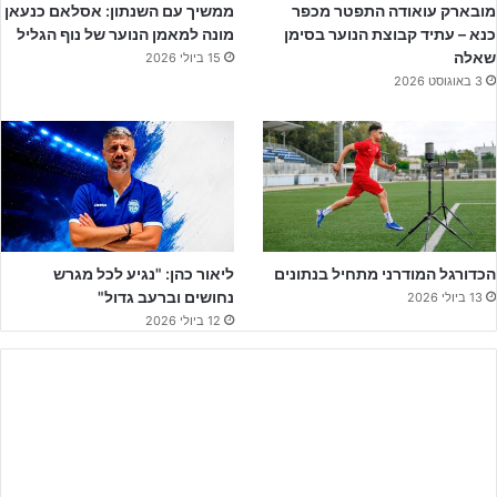
השני בטבלה, עבור האורחים משפרעם מדובר במשחק רשמי ראשון מאז
מובארק עואודה התפטר מכפר
ממשיך עם השנתון: אסלאם כנעאן
כנא – עתיד קבוצת הנוער בסימן
מונה למאמן הנוער של נוף הגליל
ה-21.9, אז זה נגמר עם ניצחון 0-1 על אום אל פאחם בגביע.
שאלה
15 ביולי 2026
3 באוגוסט 2026
קבוצתו של
אנדריי פראן
, חזרה להתאמן רק בשבוע שעבר עם כניסת
הפסקת האש לתוקף, עם המון עזרה בדרך גם ממנהל הקבוצה
טארק
קאדרייה
, ממאמן השוערים
ג'עפר בדראן
ומעוזר המאמן
אדם סואעד
, אך שפרעם הסתכלה לאורדונים בלבן של העיניים והגיעה על מנת
לנצח.
הכדורגל המודרני מתחיל בנתונים
ליאור כהן: "נגיע לכל מגרש
נחושים וברעב גדול"
13 ביולי 2026
12 ביולי 2026