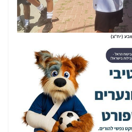
בע (יח"צ)