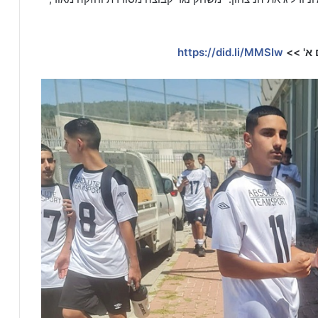
 א' >>
https://did.li/MMSIw