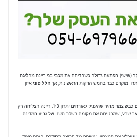
 (שישי) הפתעה גדולה כשהדיחה את מכבי בני ריינה מהליגה
יתרון מוקדם כבר בחמש הדקות הראשונות, אך
הלל פוני
איזן
כבש צמד מהיר שהעניק לאורחים יתרון 1:3. ריינה הצליחה רק
תוספת הזמן, ובסיום 2:3 מפתיע לבאר שבע, שמבטיחה את מקומה בשלב השני של גביע המדינה
ורליג את הניצחון: "משחק נגד קבוצה מסודרת וחזקה מאוד,