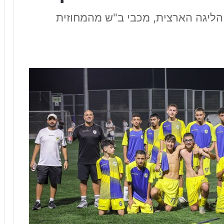
הליגה הארצית, מכבי ב"ש מהמחוזית