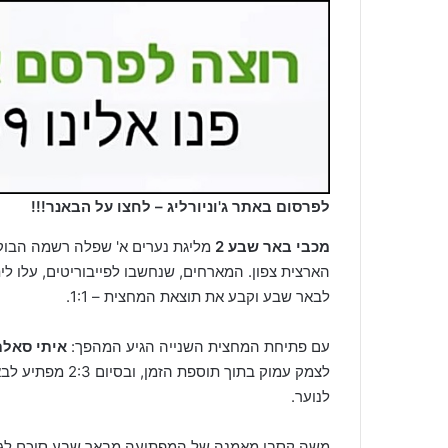
לפרסום באתר ג'וניורליג – לחצו על הבאנר!!!
מכבי באר שבע 2
מליגת נערים א' שפלה רשמה הבוקר
הארצית צפון. המארחים, שנחשבו לפייבוריטים, עלו ל
לבאר שבע וקבע את תוצאת המחצית – 1:1.
עם פתיחת המחצית השנייה הגיע המהפך:
איתי סאלם
לצמק עמוק בתוך 
לנוער.
משה קסבי מאמנה של המפתיעה מבאר שבע סיכם לג'וני