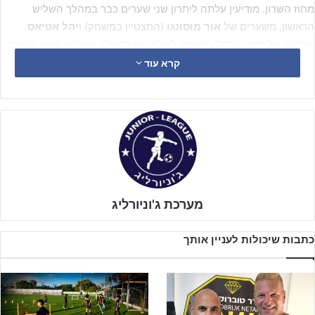
מחוז השרון. מודיעין עלתה ליתרון שני שערים כבר במהלך השליש
הראשון, משערים של
אור מוסונגו
(המצטיין במשחק) ו
יהל אטיאס
.
שחקניו של תומר כרמל המשיכו לשלוט גם במהלך השליש השני, כשהם
כובשים לא פחות משלושה שערים נוספים מרגליהם של
יהל אטיאס
קרא עוד
שהשלים צמד,
לירן חזן
ו
שחר ויסגי
.
נדב הבר
קבע את תוצאת המשחק
עם שער נוסף בשליש האחרון. עירוני מודיעין מנצחת בביתה 0:6 את
בית"ר טוברוק ומעפילה לשלב חצי הגמר.
מערכת ג'וניורליג
כתבות שיכולות לעניין אותך