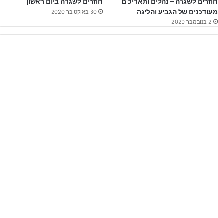
חוזרים לשגרה – נהלים ותאריכים
חוזרים לשגרה ביום ראשון
מעודכנים של הגביע והליגה
30 באוקטובר 2020
2 בנובמבר 2020
בסיום גני תקווה מנחילה לכפר קאסם הפסד בכורה ואובדן ראשון של
נקודות העונה. ניצחון של גני תקווה שהציגה משחק עם הרבה מוטיבציה
ורצון, תוך כדי מספר פעולות יפות של כדורגל.
נראה ששחקניו של דן פוזננסקי מתחילים לקבל את הווינריות והאמונה
של מאמנם ומביאים אותה למגרש.
דן פוזננסקי
מאמן גני תקווה סיכם את המשחק: "הילדים שלי באו נחושים