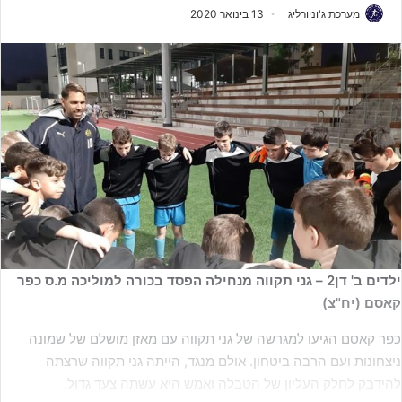
מערכת ג'וניורליג
13 בינואר 2020
ילדים ב' דן2 – גני תקווה מנחילה הפסד בכורה למוליכה מ.ס כפר
קאסם (יח"צ)
כפר קאסם הגיעו למגרשה של גני תקווה עם מאזן מושלם של שמונה
ניצחונות ועם הרבה ביטחון. אולם מנגד, הייתה גני תקווה שרצתה
להידבק לחלק העליון של הטבלה ואמש היא עשתה צעד גדול.