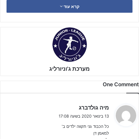
קרא עוד
כבר מהדקות הראשונות של המשחק אפשר היה לראות ולהרגיש שגני
תקווה הגיעה במטרה אחת – לנצח.
מערכת ג'וניורליג
One Comment
ה
מיה גולדברג
ג
13 בינואר 2020 בשעה 17:08
י
כל הכבוד גני תקווה ילדים ב'
ב
למאמן דן
: