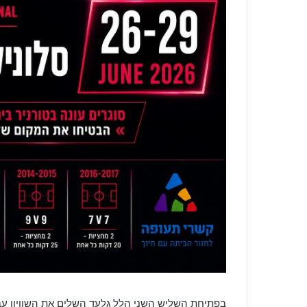
בפתיחת השליש השני הלל גלעד השלים את השוויון עב