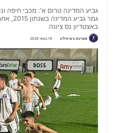
גביע המדינה טרום א': מכבי חיפה ו
גמר גביע
באצטדיון נס ציונה
מערכת ג'וניורליג
16 במאי 2026