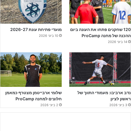
120 שחקנים פתחו את העונה ביום
מועדי פתיחת עונת 2026-27
ההכנה של מחנה ProCamp
10 ביוני 2026
ירמיהו חולון רושמת ניצחון כפול על מעלה אדומים העונה (יח"צ)
14 ביוני 2026
לירמיהו חולון כבשו
נועם מרלי
, אשר השתלט על כדור שנגח ונהדף מקו
השער, כדי לדחוק פנימה את השער הראשון במשחק. ו
נדב ארביבו
שפרץ מאגף שמאל, חתך לאמצע ומחוץ לרחבה שלח כדור מדויק לחיבור
הרחוק.
נדב ארביבו: מעמודי התווך של
שלומי ארבייטמן מצטרף כמאמן
ראשון לציון
חלוצים למחנה ProCamp
3 ביוני 2026
2 ביוני 2026