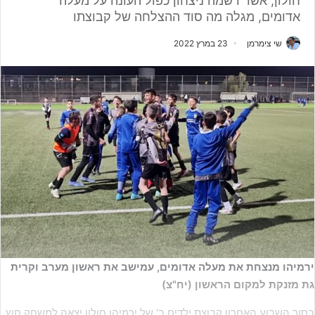
חולון, אשר רשמה ניצחון כפול העונה על מעלה
אדומים, מגלה מה סוד ההצלחה של קבוצתו
שי צימרמן
23 במרץ 2022
ירמיהו מנצחת את מעלה אדומים, עמישב את ראשון מערב וקרית
גת מזנקת למקום הראשון (יח"צ)
בסוך השבוע האחרון קבוצת ילדים ב' של ירמיהו חולון יצאה למשחק חוץ