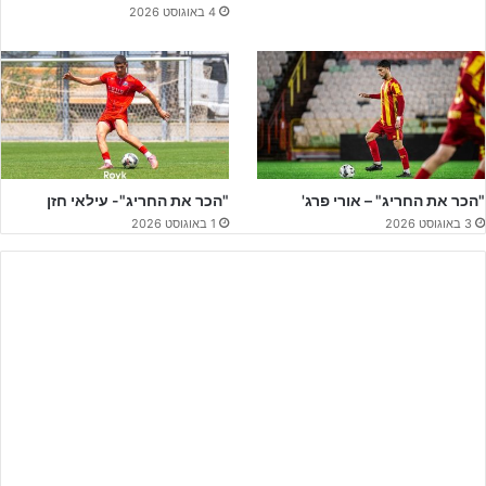
4 באוגוסט 2026
נתחיל בקרב הענק בין מוליכת הטבלה לממוקמת רביעית (לה משחק
חסר), כאשר באצטדיון לוד
הפועל ת"א הדוהרת
בפסגה תארח את
מכבי חיפה
שסופסוף מציגה את הפוטנציאל הגלום בה אחרי פתיחה
פחות מוצלחת לעונה.
"הכר את החריג" – אורי פרג'
"הכר את החריג"- עילאי חזן
3 באוגוסט 2026
1 באוגוסט 2026
ליצירת קשר לחצו על הבאנר!!
בניגוד לשנים קודמות בהן קבוצות הנוער של האדומים לא היוו פקטור
ראוי בצמרת הגבוהה, העונה ניתן בצורה חד משמעית להבחין ברוחות של
שינוי. על הקווים אחראי
שחר ויזינגר
, כאשר לרשותו עומדים לא מעט
שחקנים איכותיים בכל העמדות.