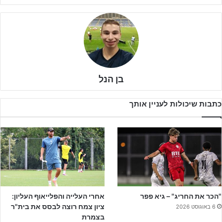
בן הנל
כתבות שיכולות לעניין אותך
לצד משחקים מסקרנים נוספים כדוגמת מ.ס אשדוד מול מכבי פ"ת,
הפועל רעננה שתארח את קרית שמונה והפועל פ"ת נגד הפועל כפ"ס,
"הכר את החריג" – גיא פפר
אחרי העלייה והפלייאוף העליון:
מרבית הזרקורים יתמקדו ללוד ולנתניה, שם יתרחשו קרבות הצמרת. אתר
ציון צמח רוצה לבסס את בית"ר
6 באוגוסט 2026
ג'וניורליג בפרומו מיוחד עושה סדר לקראתם.
בצמרת