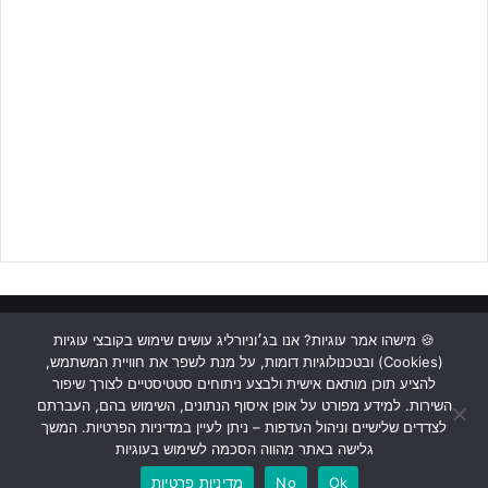
בעמדת השוער זהו
ינאל בזאדוג
המצוי בזינוק אדיר, כאשר ינאל יליד
2009 משתלט על אפודת השוער הראשון בקבוצת הנוער. שימו לב
בהגנה לשחקן נבחרת הנוער
גיא אליגולשווילי
, שניחן בפיזיות,
אגרסיביות ולחימה ללא פשרות.
ראשי
כתבות
תכנים מקצועיים
תנאי שימוש
מדיניות אבטחה
🍪 מישהו אמר עוגיות? אנו בג׳וניורליג עושים שימוש בקובצי עוגיות
(Cookies) ובטכנולוגיות דומות, על מנת לשפר את חוויית המשתמש,
כתבו לנו
להציע תוכן מותאם אישית ולבצע ניתוחים סטטיסטיים לצורך שיפור
השירות. למידע מפורט על אופן איסוף הנתונים, השימוש בהם, העברתם
Instagram
YouTube
Facebook
לצדדים שלישיים וניהול העדפות – ניתן לעיין במדיניות הפרטיות. המשך
בכושר פשוט נפלא – הפועל ת"א (מדיה הפועל ת"א)
גלישה באתר מהווה הסכמה לשימוש בעוגיות
Ok
No
מדיניות פרטיות