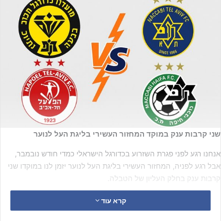
שני קרבות ענק במוקד המחזור העשירי בליגת העל לנוער
אנחנו רגע לפני פגרת השזרוע בכדורגל הישראלי כמדי חודש נובמבר,
אבל רגע לפניה, המחזור העשירי בליגת העל לנוער יזמן לנו במוקדו שני
קרבות ענק בחלק העליון של הטבלה.
קרא עוד