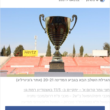
הגרלת השלב הבא בגביע המדינה 20-21 (אתר ג'וניורליג)
חצי גמר טרום א' – יתקיים ב- 11/5 באצטדיון רמת גן:
מכבי חיפה/הפועל ב"ש2 – מכבי פ"ת דרום/מכבי נתניה
הפועל ת"א צפון/בית"ר טוברוק – הפועל ת"א/עירוני מודיעין