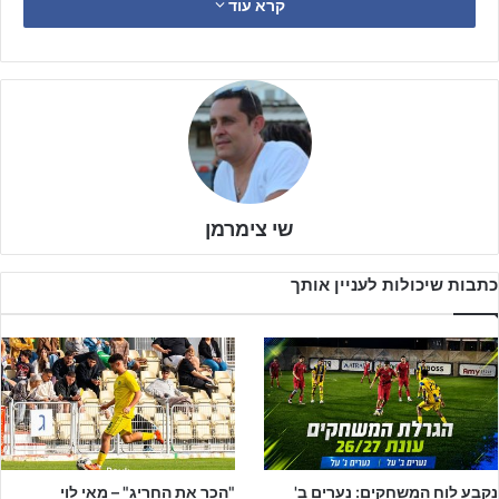
קרא עוד
משחק הגמר ייערך ב-18/5 באצטדיון ר"ג
חצי גמר ילדים ג' – יתקיים ב- 12/5:
בית"ר טוברוק2/בני יהודה – הפועל פ"ת
מכבי פ"ת – הפועל רעננה
משחק הגמר ייערך ב- 18/5 באצטדיון ר"ג
שי צימרמן
כתבות שיכולות לעניין אותך
נקבע לוח המשחקים: נערים ב'
"הכר את החריג" – מאי לוי