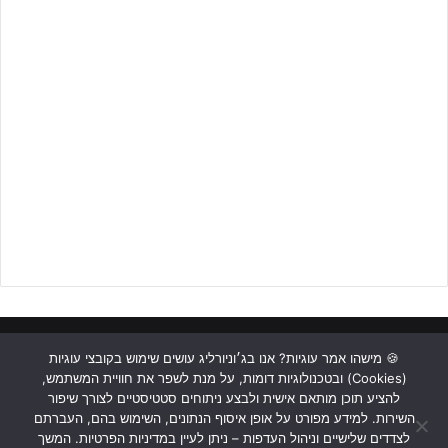
ראשי
כתבות
תכנים מקצועיים
תנאי שימוש
מדיניות אבטחה
🍪 מישהו אמר עוגיות? אנו בג׳וניורליג עושים שימוש בקובצי עוגיות
(Cookies) ובטכנולוגיות דומות, על מנת לשפר את חוויית המשתמש,
כתבו לנו
רבע גמר נערים ג' – יתקיים ב- 27/4:
להציע תוכן מותאם אישית ולבצע ניתוחים סטטיסטיים לצורך שיפור
הפועל חדרה – מכבי נתניה
השירות. למידע מפורט על אופן איסוף הנתונים, השימוש בהם, העברתם
Instagram
YouTube
Facebook
הפועל ר"ג – מ.ס אשדוד
לצדדים שלישיים וניהול העדפות – ניתן לעיין במדיניות הפרטיות. המשך