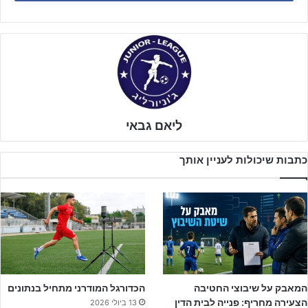
ליאם גבאי
כתבות שיכולות לעניין אותך
שחקני מכבי ת"א צפון הגיעו לדרבי לאחר שהעפילו לשמינית גמר גביע
המדינה לאחר ניצחון משכנע על עמק חפר, אך משחק קודם לכן הם
המאבק על שיבוצי החטיבה
הכדורגל המודרני מתחיל בנתונים
הצעירה מחריף: פנייה לבית הדין
13 ביולי 2026
נוצחו במסגרת הליגה על ידי מכבי פ"ת צפון, כך ששחקניו של
אלעד בן