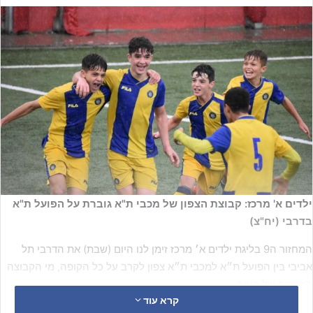
ילדים א' מרכז: קבוצת הצפון של מכבי ת"א גוברת על הפועל ת"א
בדרבי (יח"צ)
המחזור ה9 בליגת ילדים א׳ מרכז זימן לנו היום (שבת) את הדרבי תל
אביבי בין הפועל ת״א למכבי ת״א צפון לקרב על כל הקופה, מי הקבוצה
הבכירה של העיר.
קרא עוד