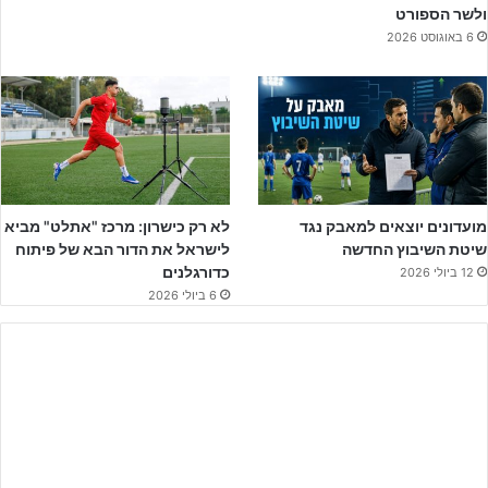
ולשר הספורט
אהרון
רצו לחזור למסלול הניצחונות גם בליגה.
6 באוגוסט 2026
מנגד, שחקני הפועל ת"א שאף הם העפילו לשלב שמינית גמר הגביע
אחרי ניצחון חוץ על מכבי נתניה2, רצתה לשמור על רצף הניצחונות
בליגה לאחר שבמשחקם האחרון ניצחו את הפועל כפר סבא.
מועדונים יוצאים למאבק נגד
לא רק כישרון: מרכז "אתלט" מביא
שיטת השיבוץ החדשה
לישראל את הדור הבא של פיתוח
כדורגלנים
12 ביולי 2026
6 ביולי 2026
לפרטים נוספים לחצו על הבאנר!!!
המחצית הראשונה בוולפסון שהייתה תחת גשם זלעפות הייתה בקצב
גבוה מצד שתי הקבוצות, בדקות הפתיחה של הדרבי מכבי ת"א הגיעה
לשתי הזדמנויות קורצות לכיבוש, אך יכולת נהדרת של
נועם רחמים