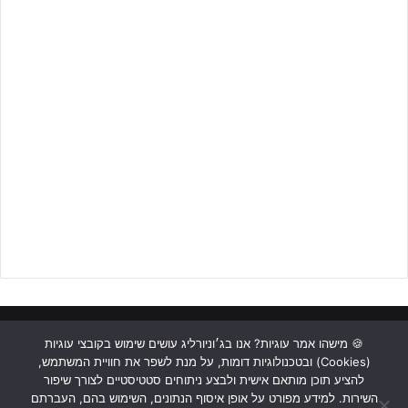
מנעה מהצהובים כחולים לעלות ליתרון מוקדם.
מנגד, פריצה נהדרת של
אופיר אבני
אשר חלף על מגן מכבי ת"א אך
נעצר במשיכת חולצה בתוך הרחבה מצד בלמה של מכבי ת"א, לא זכתה
להתייחסות מצד שופט המשחק, למרות רוחם של אנשי הפועל ת"א.
המחצית הראשונה הסתיימה ללא שערים.
ראשי
כתבות
תכנים מקצועיים
תנאי שימוש
מדיניות אבטחה
🍪 מישהו אמר עוגיות? אנו בג׳וניורליג עושים שימוש בקובצי עוגיות
(Cookies) ובטכנולוגיות דומות, על מנת לשפר את חוויית המשתמש,
כתבו לנו
להציע תוכן מותאם אישית ולבצע ניתוחים סטטיסטיים לצורך שיפור
השירות. למידע מפורט על אופן איסוף הנתונים, השימוש בהם, העברתם