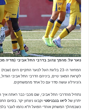
נוער על: מהפך צהוב בדרבי התל אביבי (מדיה מכב
המחזור ה-23 בליגת העל לנוער התקיים היו
לקראת המאני טיים, ביניהם הדרבי התל אביבי הגדול,
ג'וניורליג עושה סדר עם כל אחד מהמשחקים.
נתחיל מהדרבי התל אביבי, שם מכבי כבר ראתה איך 
יתרון של
ליאו בנבניסטי
וקבעו ניצחון יקר. בסיום ה
כשבמהלך המשחק אוהדי הפועל ת"א נהמו לעבר בלמה