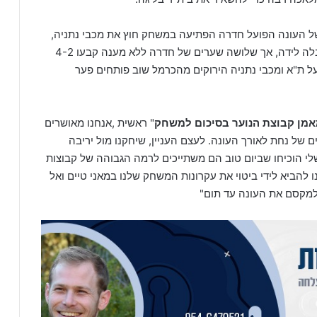
העונה הפועל חדרה הפתיעה במשחק חוץ את מכבי נתניה,
שעוד הצליחה בתחילה לעשות מהפך ולקחת את ההובלה לידה, אך שלושה שערים של חדרה ללא מענה קבעו 4-2
ת"א ומכבי נתניה הירוקים מהכרמל שוב פותחים פער
מאמן קבוצת הנוער בסיכום למשחק
" ראשית ,אנחנו מאושרים
ם של נחת לאורך העונה. לעצם העניין, שיחקנו מול יריבה
י הוכיחו שביום טוב הם משתייכים לרמה הגבוהה של קבוצות
להביא לידי ביטוי את עקרונות המשחק שלנו במאני טיים ואל
 למקסם את העונה עד תום"