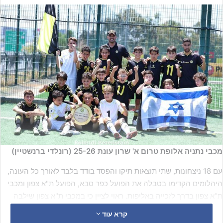
מכבי נתניה אלופת טרום א' שרון עונת 25-26 (רונלדי ברנשטיין)
עם 18 ניצחונות, שתי תוצאות תיקו והפסד בודד בלבד לאורך כל העונה,
היהלומים הקדימו בטבלה את הפועל כפר סבא, הפועל ת"א צפון ומכבי
ת"א צפון בדרך לזכייה באליפות. ראוי לציין כי במכבי ת"א צפון שילבה
לעיתים את קבוצת שחקני שנתון 2016 שלה במשחקי הליגה, אך הדבר
קרא עוד
אינו גורע מההישג המרשים של מכבי נתניה בעונה כולה.