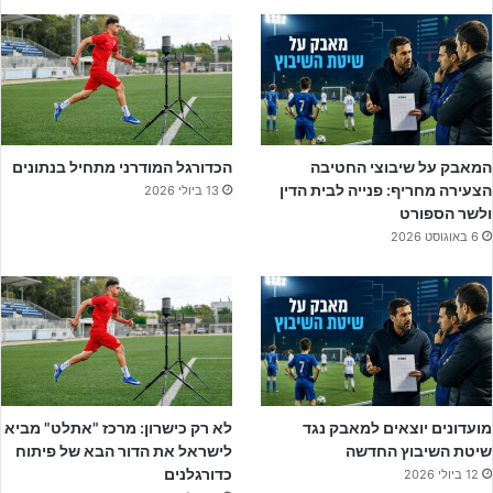
מיוחדים ממשחקי הגביע, כאשר אחד הבולטים שבהם היה הניצחון
הדרמטי על מכבי ת"א דרום לאחר הארכה ודו-קרב פנדלים – רגע שסימל
יותר מכל את האופי שהפגינה הקבוצה לאורך העונה.
המאבק על שיבוצי החטיבה
הכדורגל המודרני מתחיל בנתונים
הצעירה מחריף: פנייה לבית הדין
13 ביולי 2026
ולשר הספורט
6 באוגוסט 2026
המנהל המקצועי של נתניה בני לם והנכד דויד בדוסה לם שלקח
מועדונים יוצאים למאבק נגד
לא רק כישרון: מרכז "אתלט" מביא
צלחת אליפות (יח"צ)
שיטת השיבוץ החדשה
לישראל את הדור הבא של פיתוח
כדורגלנים
12 ביולי 2026
יפתח ניב סיכם את הזכייה באליפות בשיחה עם ג'וניורליג: