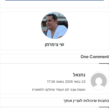
שי צימרמן
One Comment
ה
נתנאל
מי שהוביל את הקבוצה לעונה המוצלחת הוא יפתח ניב, מאמן בעל ניסיון
ג
23 במאי 2026 בשעה 17:26
י
רב בגילאים הצעירים, שהצליח לבנות קבוצה מגובשת, תחרותית וכזו
האמת שבני לם העמיד מחלקה לתפארת
ב
ששמרה על יציבות לאורך מרבית שלבי העונה.
:
כתבות שיכולות לעניין אותך
מעבר להצלחה בליגה, בנתניה יכולים לקחת איתם גם לא מעט רגעים