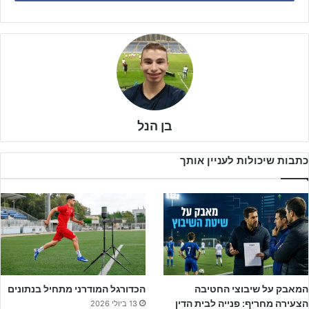
זהו כאמור המעבר הראשון של תרשיש אל מחוץ לבאר שבע עמה היה
מזוהה מגיל שש, והוא העתיק את מגוריו לעיר חיפה תוך כדי שהוא משלב
את הלימודים והאקדמייה לכדורגל בצורה המירבית ביותר, על מנת לממש
את הפוטנציאל שבו.
בן הנל
כתבות שיכולות לעניין אותך
לפרטים נוספים לחצו על הבאנר!!!
ליאת אלפסי,
דוברת המועדון,
רוי בן גרא,
מבעלי מכבי באר שבע,
ושלומי בן גרא
, מבעלי מ.ס באר שבע שאף אימן את יגל למספר שנים,
המאבק על שיבוצי החטיבה
הכדורגל המודרני מתחיל בנתונים
אחראיים להישגיו. רוי בן גרא אף הוסיף ואמר: "תודה להורים הנפלאים
הצעירה מחריף: פנייה לבית הדין
13 ביולי 2026