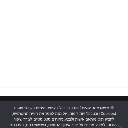
ראשי
כתבות
תכנים מקצועיים
תנאי שימוש
מדיניות אבטחה
🍪 מישהו אמר עוגיות? אנו בג׳וניורליג עושים שימוש בקובצי עוגיות
(Cookies) ובטכנולוגיות דומות, על מנת לשפר את חוויית המשתמש,
כתבו לנו
להציע תוכן מותאם אישית ולבצע ניתוחים סטטיסטיים לצורך שיפור
השירות. למידע מפורט על אופן איסוף הנתונים, השימוש בהם, העברתם