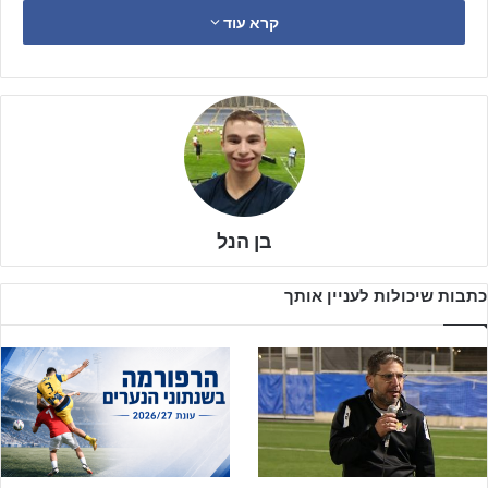
הפועל ראשון לציון
, אותה מאמן
אפיק אטיאס
. בעונה שעברה שלטו
קרא עוד
הכתומים בליגה באופן ברור, והמספרים העידו על עליונותם. עם זאת,
חוסר ההצלחה של שנתון 2008 ברגעי ההכרעה מנע משחקני שנתון
2009 את ההזדמנות להעפיל לראשונה לליגת העל.
בן הנל
כתבות שיכולות לעניין אותך