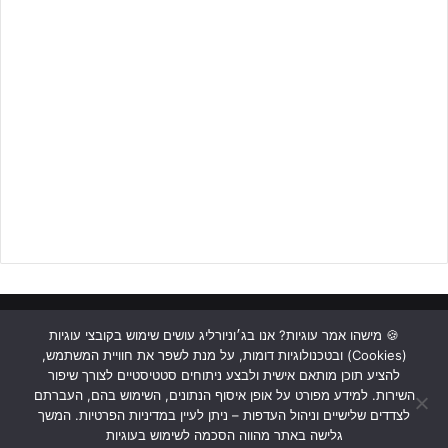
ראשי
כתבות
תכנים מקצועיים
תנאי שימוש
מדיניות אבטחה
🍪 מישהו אמר עוגיות? אנו בג׳וניורליג עושים שימוש בקובצי עוגיות
(Cookies) ובטכנולוגיות דומות, על מנת לשפר את חוויית המשתמש,
כתבו לנו
להציע תוכן מותאם אישית ולבצע ניתוחים סטטיסטיים לצורך שיפור
השירות. למידע מפורט על אופן איסוף הנתונים, השימוש בהם, העברתם
Instagram
YouTube
Facebook
לצדדים שלישיים וניהול העדפות – ניתן לעיין במדיניות הפרטיות. המשך
גלישה באתר מהווה הסכמה לשימוש בעוגיות