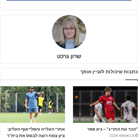
שרון גרכט
כתבות שיכולות לעניין אותך
בני בן זקן
בתגובה לאתר ג'וניורליג: "אני מרגיש טוב, מקווה שימשיך ככה
"הכר את החריג" – גיא פפר
אחרי העלייה והפלייאוף העליון:
ושנחזור לשגרה במהרה"
ציון צמח רוצה לבסס את בית"ר
6 באוגוסט 2026