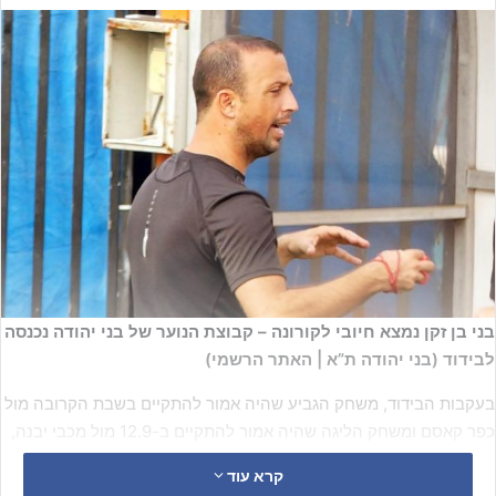
בני בן זקן נמצא חיובי לקורונה – קבוצת הנוער של בני יהודה נכנסה
לבידוד (בני יהודה ת”א | האתר הרשמי)
בעקבות הבידוד, משחק הגביע שהיה אמור להתקיים בשבת הקרובה מול
כפר קאסם ומשחק הליגה שהיה אמור להתקיים ב-12.9 מול מכבי יבנה,
נדחו.
קרא עוד