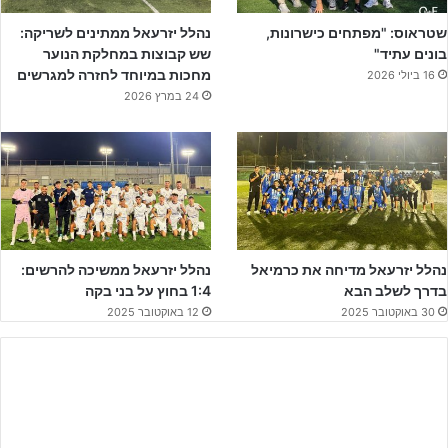
שטראוס: "מפתחים כישרונות,
נהלל יזרעאל ממתינים לשריקה:
בונים עתיד"
שש קבוצות במחלקת הנוער
מחכות במיוחד לחזרה למגרשים
16 ביולי 2026
24 במרץ 2026
לפרטים נוספים והרשמה – לחצו!!!
עם מאזן של 15 ניצחונות, תיקו בודד וללא הפסד ליגה, ויחס שערים נפלא
של 82 שערי זכות וחומה בצורה מאחור עם 6 שערי חובה בלבד, ועם פער
של 14 נקודות מהמקום השני כשהם עם משחק חסר.
עליית קבוצת הנוער של נהלל יזרעאל מגיעה מספר ימים לאחר עליית
נהלל יזרעאל מדיחה את כרמיאל
נהלל יזרעאל ממשיכה להרשים:
ליגה היסטורית של קבוצת נערים ב' לליגת העל.
בדרך לשלב הבא
1:4 בחוץ על בני בקה
30 באוקטובר 2025
12 באוקטובר 2025