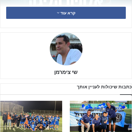
קרא עוד
נהלל יזרעאל – אלופת ליגת הנוער יזרעאל עונת 24-25 (נהלל
יזרעאל)
ארבעה מחזורים לסיום הפלייאוף העליון, עוד טרם לקחה חלק במחזור
הפתיחה של הפלייאוף כשהיא למעשה "חופשית" המחזור, ולאחר תוצאת
התיקו של מכבי נוג'ידאת מול הפועל בועיינה,
קבוצת הנוער של נהלל
יזרעאל
מבטיחה את זכייתה באליפות ליגה מחוזית יזרעאל עונת 24-25.
שי צימרמן
שנתון 2007 ביחד עם
רומי דוידוב
מאמנם בעונה שעברה, המשיכו
כתבות שיכולות לעניין אותך
לקבוצת הנוער לאחר שהעלו את קבוצת נערים א' של נהלל יזרעאל
ונערים ב' של נהלל יזרעאל (קרית ים) לליגה ארצית צפון, ובצוותא עם
שנתון 2006 ששנה שעברה פספסו את העלייה לבני ריינה, גילו עליונות
לאורך העונה כולה.