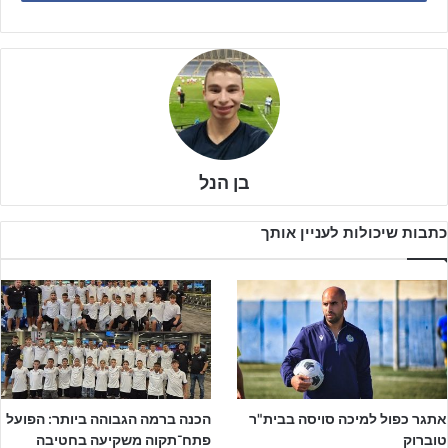
בן הנל
כתבות שיכולות לעניין אותך
כזכור, שנתון 2007 אשתקד סיים במקום האחרון בליגת נערים ב' על
אתגר כפול למיכה סויסה בבית"ר
הכנה ברמה הגבוהה ביותר: הפועל
כאשר לזכותו תשע נקודות בלבד, והירידה הייתה בלתי נמנעת. למרות
טוברוק
פתח־תקוה משקיעה בחטיבה