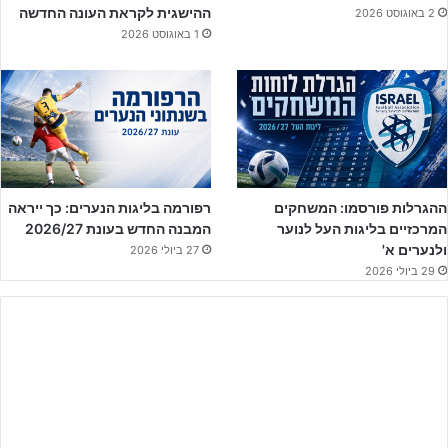
חוסר היציבות בעונה החולפת, איבגי מאמין כי העונה זה ישתנה, וקבוצתו
ההישגית לקראת העונה החדשה
2 באוגוסט 2026
כבר ביצעה מספר החתמות, זאת במטרה לשפר את הקבוצה.
1 באוגוסט 2026
ההגרלות פורסמו: המשחקים
רפורמה בליגות הנערים: כך ייראה
המרכזיים בליגות העל לנוער
המבנה החדש בעונת 2026/27
ולנערים א'
27 ביולי 2026
29 ביולי 2026
מקומות אחרונים לקיץ, להזמנות- 054-5451746