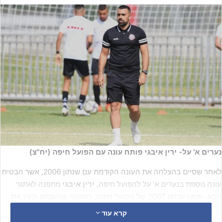
נערים א' על- ירין איבגי פותח עונה עם הפועל חיפה (יח"צ)
לאחר שסיים בהצלחה את העונה הקודמת עם שנתון 2006, אשר הבטיח
עונה נוספת בנערים א' על להפועל חיפה,
ירין איבגי
מתפנה לאתגר
הבא- אימון שנתון 2007 של הפועל חיפה, בתקווה שהשנתון יבצע את
קפיצת המדרגה הכל כך מצופה בליגת העל.
קרא עוד