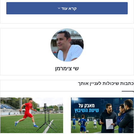
רעננה2 – תוצאה שהעניקה את האות לחגיגות הגדולות בכפר שלם.
קרא עוד
מי שבלט מעל כולם במשחק האליפות היה שגיא דרזי, שהצטרף לקבוצה
במהלך חלון ההעברות ממכבי יהוד, וכבש שלושער מרשים שהעלה את
מאזנו לשמונה שערים מאז הצטרפותו למועדון.
שי צימרמן
כתבות שיכולות לעניין אותך
כפר שלם מסיימת את העונה עם מאזן של 18 ניצחונות, 4 תוצאות תיקו