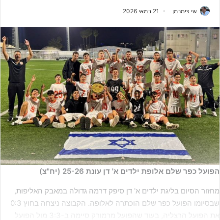
שי צימרמן
21 במאי 2026
הפועל כפר שלם אלופת ילדים א' דן עונת 25-26 (יח"צ)
מחזור הסיום בליגת ילדים א' דן סיפק דרמה גדולה במאבק האליפות,
שבסיומו הפועל כפר שלם הוכתרה לאלופה. הקבוצה ניצחה בחוץ 0:3
את הפועל הרצליה, בעוד שהפועל מרמורק סיימה ב-3:3 מול הפועל