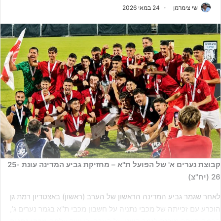
שי צימרמן
24 במאי 2026
קבוצת נערים א' של הפועל ת"א – מחזיקת גביע המדינה עונת 25-
26 (יח"צ)
לאחר שגמר גביע המדינה הראשון של הערב (ראשון) באצטדיון רמת גן
הוכרע עם זכייתה של מכבי נתניה על חשבון מכבי ת"א בגמר נערים ג',