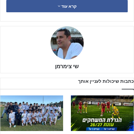
הבמה הייתה מוכנה לגמר השני של הערב, בו שוב עלתה
מכבי נתניה
קרא עוד
לכר הדשא – הפעם מול
הפועל ת"א
. עבור מחלקת הנוער של היהלומים
הייתה זו הזדמנות נדירה להשלים זכייה בשני גביעי מדינה באותו הערב,
כשמנגד עמדה אחת מנציגות הפלייאוף העליון הבולטות בליגת העל
לנערים ב', לקרב מסקרן נוסף על התואר.
שתי הקבוצות כבר נפגשו אשתקד במעמד חצי גמר גביע המדינה לנערים
ג', אז הייתה זו הפועל ת"א שניצחה 1:3 משערים של יותם כליפה, איתי
פוטרמן ואדיסו אלמו. מנגד, ירין אבוחצירה כבש לזכות מכבי נתניה.
שי צימרמן
בהמשך, האדומים נעצרו בגמר לאחר הפסד למכבי חיפה.
כתבות שיכולות לעניין אותך