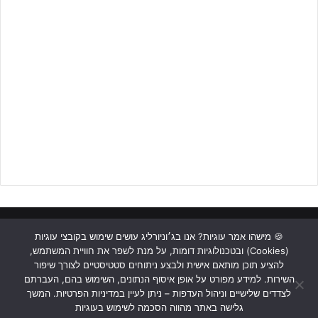
ופנימה, 0-2 לטובת קבוצתו במחצית.
המחצית השנייה יצאה לדרך, שבע דקות מפתיתה נווה יוסף הגיעה למצב
בעיטה משלה, אך הכדור חלף הרחק ממסגרת שערו של סטוקלין. הפועל
ת"א המשיכה להראות עליונות מוחלטת על יריבתה, כשיותם כלפה שילש
את התוצאה לאחר התקפה מרשימה ביותר בדקה ה-47.
ראשי
כתבות
תכנים מקצועיים
תנאי שימוש
מדיניות אבטחה
🍪 מישהו אמר עוגיות? אנו בג׳וניורליג עושים שימוש בקובצי עוגיות
(Cookies) ובטכנולוגיות דומות, על מנת לשפר את חוויית המשתמש,
כתבו לנו
להציע תוכן מותאם אישית ולבצע ניתוחים סטטיסטיים לצורך שיפור
השירות. למידע מפורט על אופן איסוף הנתונים, השימוש בהם, העברתם
Instagram
YouTube
Facebook
לצדדים שלישיים וניהול העדפות – ניתן לעיין במדיניות הפרטיות. המשך
גלישה באתר מהווה הסכמה לשימוש בעוגיות