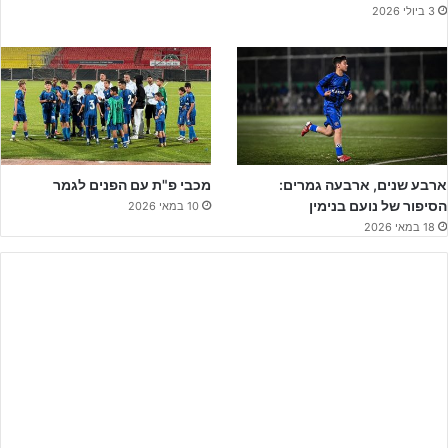
3 ביולי 2026
בעשרים הדקות הבאות ניכר כי האדומים מחפשים את השני ושולטים
בנעשה, בעוד הצפוניים מחיפה מחפשים לעקוץ בהתקפות מעבר, אחת
כזו התרחשה בדקה ה-27, אך
דניאל סטוקלין
שוערה של הפועל ת"א
לא נתן לבן לנדאו לעבור אותו. התקפה לאחר מכן הפועל ת"א הייתה
חייבת להכפיל את יתרונה, אולם בלם נווה יוסף באינסטינקט הירואי מנע
שער בטוח.
ארבע שנים, ארבעה גמרים:
מכבי פ"ת עם הפנים לגמר
הסיפור של נועם בנימין
10 במאי 2026
18 במאי 2026
לפרטים נוספים לחצו על הבאנר!!!
ממש עם הירידה להפסקה הפועל השיגה את השער המיוחל ובצדק,
כאשר כובש השער הוא
אריאל חלייס
ששחרר בעיטה אדירה למשקוף