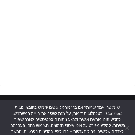
ההרכב שרוצה לחגוג עלייה בסיום המשחק
כבר בדקה ה-20 למשחק, לאחר דקות שקולות, הסרבים עלו ליתרון
בזכות שער של מקסימוביץ', והיתרון הוכפל חמש דקות לאחר מכן, ישראל
בצרות והיא צריכה לעשות את הבלתי אפשרי כדי להעפיל.
ראשי
כתבות
תכנים מקצועיים
תנאי שימוש
מדיניות אבטחה
🍪 מישהו אמר עוגיות? אנו בג׳וניורליג עושים שימוש בקובצי עוגיות
(Cookies) ובטכנולוגיות דומות, על מנת לשפר את חוויית המשתמש,
כתבו לנו
להציע תוכן מותאם אישית ולבצע ניתוחים סטטיסטיים לצורך שיפור
לפרסום באתר ג'וניורליג – לחצו על הבאנר!!!
השירות. למידע מפורט על אופן איסוף הנתונים, השימוש בהם, העברתם
Instagram
YouTube
Facebook
לצדדים שלישיים וניהול העדפות – ניתן לעיין במדיניות הפרטיות. המשך
עמוק בתוך תוספת הזמן של המחצית הראשונה סרביה סגרה את הסיפור