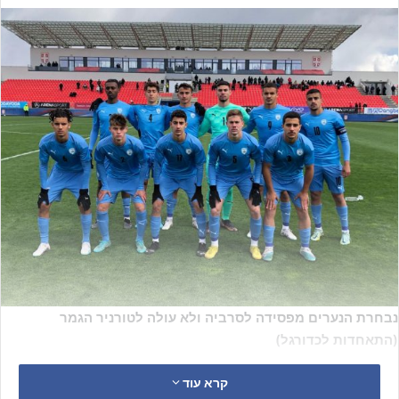
נבחרת הנערים מפסידה לסרביה ולא עולה לטורניר הגמר
(התאחדות לכדורגל)
לאחר שני משחקים שהסתיימו ללא הכרעה, הגיע המחזור המכריע בשלב
קרא עוד
העילית שיקבע מי הן שתי הנבחרות מכל בית שיסעו להונגריה לטורניר