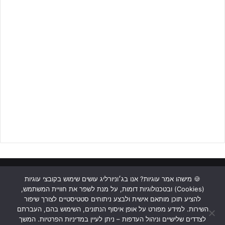
להתאושש ובסמוך לסיום המחצית הראשונה, כדור קרן נוסף של
רפאל
כהן
הפעם הלך ישירות לרשת של קרית גת, מה שקבע את תוצאת
המחצית 2-0 לבס"ד שדרות..
עם תחילת המחצית השנייה, בעיטה חופשית של קרית גת נהדפה ו
סהר
ישראל
השתלט על הכדור החוזר וצימק ל2-1.
ראשי
כתבות
תכנים מקצועיים
תנאי שימוש
מדיניות אבטחה
🍪 מישהו אמר עוגיות? אנו בג׳וניורליג עושים שימוש בקובצי עוגיות
(Cookies) ובטכנולוגיות דומות, על מנת לשפר את חוויית המשתמש,
כתבו לנו
להציע תוכן מותאם אישית ולבצע ניתוחים סטטיסטיים לצורך שיפור
השירות. למידע מפורט על אופן איסוף הנתונים, השימוש בהם, העברתם
Instagram
YouTube
Facebook
לצדדים שלישיים וניהול העדפות – ניתן לעיין במדיניות הפרטיות. המשך