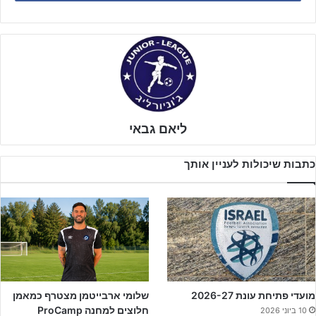
ליאם גבאי
כתבות שיכולות לעניין אותך
האורחים מקרית גת מגיעים מלאי ביטחון לקראת המפגש, כשהם יודעים
מועדי פתיחת עונת 2026-27
שלומי ארבייטמן מצטרף כמאמן
שהם עדיפים על שדרות בטבלה ועם מאזן שלילי של 60-35.
חלוצים למחנה ProCamp
10 ביוני 2026