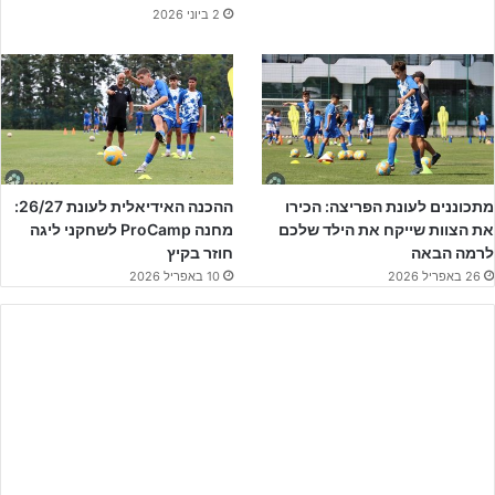
2 ביוני 2026
נקודה פיקנטית נוספת טרם שריקת הפתיחה היא קשרה המצטיין של
קרית גת,
אורי כודדה
, שגדל בעיר שדרות ועד היום גר ולומד בעיר, אבל
משחק עבור קרית גת ומגיע לפגוש את חבריו לדרבי אישי עבורו. במפגש
האחרון בין שתי הקבוצות בס״ד הפסידה 4-0 לקרית גת.
לאחר חצי שעה של משחק כדור קרן נפלא של
רפאל כהן
מצא את הראש
של
שליו סבאג
ושדרות עולה ל1-0 מפתיע.
מתכוננים לעונת הפריצה: הכירו
ההכנה האידיאלית לעונת 26/27:
את הצוות שייקח את הילד שלכם
מחנה ProCamp לשחקני ליגה
לרמה הבאה
חוזר בקיץ
26 באפריל 2026
10 באפריל 2026
ספורט ישיר – רשת מובילה בארץ לציוד כדורגל מקצועי – לחצו
וכנסו לאתר החדש!!!!!!
קרית גת בהלם מוחלט משער היתרון של המארחת, לא הספיקה