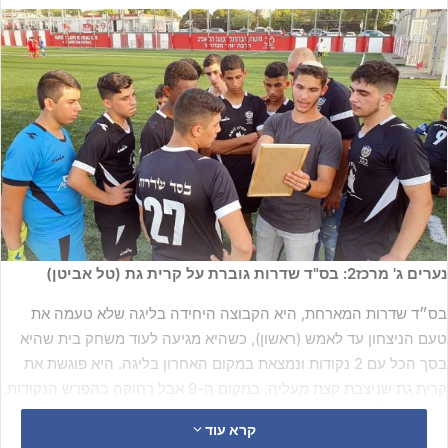
נערים ג' מרכז2: בס"ד שדרות גוברת על קרית גת (טל אביטן)
בס״ד שדרות המארחת, היא הקבוצה היחידה בליגה שלא טעמה את
טעם הניצחון עד לאמש (ראשון), כשהיא מגיעה לעוד משחק בית שהיא
בסך הכל עם 2 נקודות ונמצאת במקום האחרון בליגה. היא פוגשת את
קרית גת שניצבת קצת מעליה, במקום ה-9 אבל רחוקה בהפרש הנקודות,
העונה בס״ד שדרות ספגו 104 שערים שהם כובשים רק 11.
קרא עוד