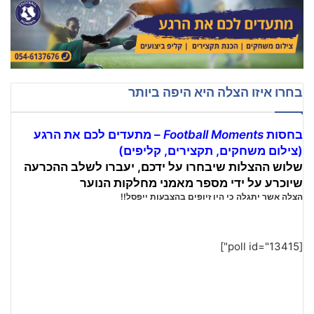
עדי יששכר, בית"ר ירושלים, נערים ג'
4
00:09
23 בינואר 2021
בחרו איזו הצלה היא היפה ביותר
יובל סיסאי, מ.ס רמלה, נערים א'
5
00:11
23 בינואר 2021
בחסות
Football Moments
– מתעדים לכם את הרגע
(צילום משחקים, תקצירים, קליפים)
שלוש ההצלות שיבחרו על ידכם, יעברו לשלב ההכרעה
שיוכרע על ידי מספר מאמני מחלקות הנוער
הצלה אשר יתגלה כי היו זיופים בהצבעות ייפסל!!
[poll id="13415"]