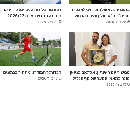
"הרפורמה: אם המחוזיות והארציות לא חוזרות, הרפורמה תידחה לעונה
בתום עונה מוצלחת: רועי לוי נפרד
רפורמה בליגות הנערים: כך ייראה
שלאחר מכן."
מבית"ר ת"א חולון ומירמיהו חולון
המבנה החדש בעונת 2026/27
28 ביולי 2026
27 ביולי 2026
לאור האמור, ו
לאור העובדה שהליגות המחוזיות והארציות אכן שבו
לפעילות
, וככל שאלו גם תמשכנה את פעילותן בהתאם ללוח המשחקים
שפורסם לאחר החזרה לפעילות ועד למועד שנקבע לסיום הליגות בסוף
מאי 2026, ובהתאם להחלטת הנהלת ההתאחדות – הובהר כי הרפורמה
לא תידחה לעונה הבאה וכי זו תחול עוד העונה.
ממשיך עם השנתון: אסלאם כנעאן
הכדורגל המודרני מתחיל בנתונים
מונה למאמן הנוער של נוף הגליל
13 ביולי 2026
15 ביולי 2026