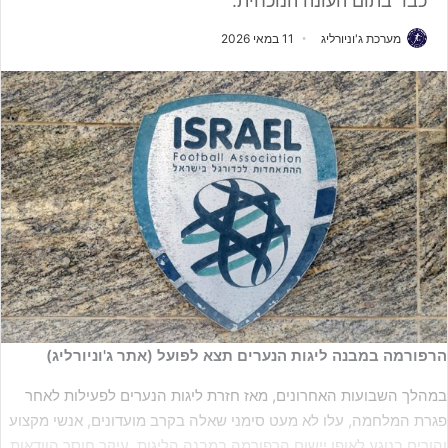
כבר בתום העונה הנוכחית.
מערכת ג'וניורליג
11 במאי 2026
הרפורמה במבנה ליגות הנערים תצא לפועל (אתר ג'וניורליג)
במהלך השבועות האחרונים, מאז חזרת ליגות הנערים לפעילות לאחר
פגרת המלחמה, עלו לא מעט סימני שאלה בקרב מועדונים, אנשי מקצוע
והורים בנוגע לאופן יישום הרפורמה במבנה הליגות. עיקר חוסר הוודאות