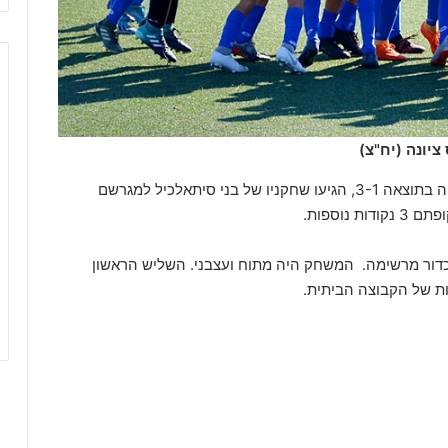
ציונה (יח"צ)
לאחר שבשבוע שעבר גברה מודיעין על ראשל״צ וניצחה בתוצאה 3-1, הגיעו שחקניו של בני סיתאלכיל למגרשם
וספות.
כדור מרשימה. המשחק היה מתוח ועצבני. השליש הראשון
ת של הקבוצה הביתית.