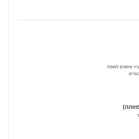
יר אימונים למופת
וגרים.
ה
זוהה)
ג
י
ב
: