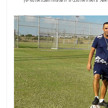
 ראשל״צ תארח את מכבי פ״ת שניצחה השבת את מודיעין