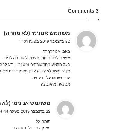
3 Comments
ה
משתמש אנונימי (לא מזוהה)
ג
22 בדצמבר 2019 בשעה 11:01
י
מאמן אלוףףףףף.
ב
אישיות למופת נותן מעצמו לטובת הילדים.
:
בעל מקצוע מהמשובחים שיש,ובין ויודע להעב
אין לי מושג למה הוא עדיין מאמן ילדים ולא ב
עוד תשמעו עליו בעתיד.
אב גאה מהקבוצה
משתמש אנונימי (לא מ
22 בדצמבר 2019 בשעה 14:44
תותח על
מאמן עם יכולות גבוהות