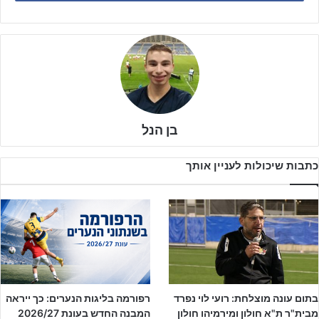
בן הנל
כתבות שיכולות לעניין אותך
בתום עונה מוצלחת: רועי לוי נפרד
רפורמה בליגות הנערים: כך ייראה
בדרך להמשך המאבק על המקום הראשון מול הקבוצה מהשרון,
מבית"ר ת"א חולון ומירמיהו חולון
המבנה החדש בעונת 2026/27