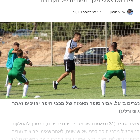
עידו אלמישלי מלך השערים של הקבוצה.
שי צימרמן
17 בנובמבר 2019
נערים ב' על: אמיר סופר מאמנה של מכבי חיפה יהויכים (אתר
ג'וניורליג)
אמיר סופר
(31) מאמנה של מכבי חיפה יהויכים, הצטרך למחלקת
הנוער של מכבי חיפה לפני שלוש שנים, לאחר שאימן קבוצות נערים
בבית"ר ירושלים ומכבי ת"א. אמיר עובד במכבי חיפה במשרה מלאה