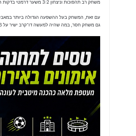
משחק רב תהפוכות וניצחון 3:2 משער דרמטי בדקות הסיום, ו
עם זאת, המשחק בעל ההשפעה הגדולה ביותר במאבקי
גם משחק חסר, במה שהיה למעשה דו־קרב ישיר על 6 נקודות.