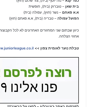
כפר קנא
– נוה יוסף (בית), צור שלום (חוץ)
בית שאן
– טוברוק (בית), חופשית
א.א פאחם
– נשר (חוץ), עפולה (בית)
הפועל עפולה
– טבריה (בית), א.א פאחם (חוץ)
כיוון שבתום שני המחזורים האחרונים לא לכל הקבוצ
אחוזי הצלחה.
טבלת נוער לאומית צפון >>
https://www.juniorleague.co.il/נוער
לפרסום באתר ג'וניורליג – לחצו על הבאנר!!!