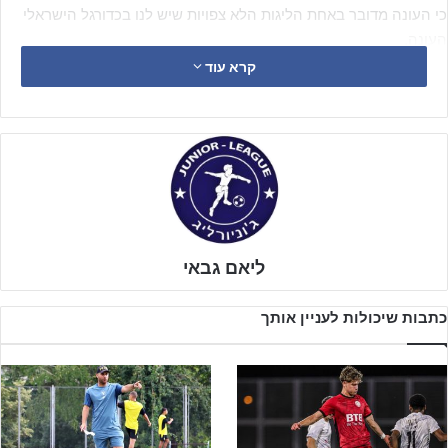
כי העונה מדובר באחת הליגות הלא צפויות שיש לנו בכדורגל הישראלי
העונה.
קרא עוד
במפגש שפתח את משחקי המחזור ה-29 אירחה בני יהודה שהייתה ערב
המחזור עם אותן נקודות כמו בית"ר ירושלים מתחת לקו האדום, את
הפועל חדרה שקרובה מרחק שתי נקודות בלבד מהמקום המוביל בתום
העונה למבחנים וארבע נקודות מהירידה, כאשר החדרתים ישמחו
לשחזור את התוצאה מהסיבוב הראשון, בו הם ניצחו 2-3.
ליאם גבאי
כתבות שיכולות לעניין אותך