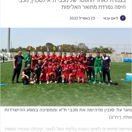
בצמרת לאחר ההפסד של מכבי ת"א לסכנין, מכבי
חיפה נפרדת מתואר האליפות
ליאם גבאי
23 באפריל 2022
נוער על: סכנין מדהימה את מכבי ת"א וממשיכה במסע ההישרדות
שלה (יח"צ)
חמישה מחזורים לסיום העונה בליגת העל לנוער, קיבלנו הוכחה נוספת