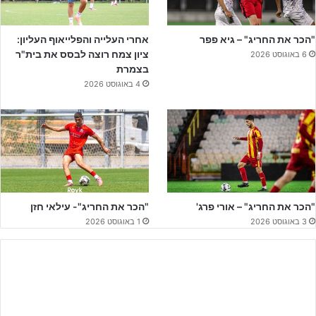
"הכר את החריג" – גיא פפר
אחרי העלייה והפלייאוף העליון:
ציון צמח רוצה לבסס את בית"ר
6 באוגוסט 2026
בצמרת
4 באוגוסט 2026
בין הקורות של חדרה עמד
מוריס לנקרי
שוערה הנהדר של נערים א׳,
אשר לאור כושרו הנפלא במסע ההישרדות של קבוצת נערים א' בליגת
העל, הוקפץ היום למשחק הנוער. המחצית הראשונה לא הניבה שערים
בשכונת התקווה ומיד עם פתיחת המחצית השנייה, חדרה עלתה ליתרון
1-0 משער של
ברטי סולימאני
, 5 דקות לאחר מכן חדרה עלתה ליתרון
"הכר את החריג" – אורי פרג'
"הכר את החריג"- עילאי חזן
מבטיח משער של
יובל אבבה
שהעניק לחדרה 3 נקודות חשובות
3 באוגוסט 2026
1 באוגוסט 2026
להמשך הדרך וסיבך את בני יהודה עמוק במאבקי התחתית.