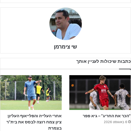
שי צימרמן
כתבות שיכולות לעניין אותך
לקבלת הקטלוג המלא – לחצו על הבאנר!!
"הכר את החריג" – גיא פפר
אחרי העלייה והפלייאוף העליון:
ציון צמח רוצה לבסס את בית"ר
6 באוגוסט 2026
לפרסום באתר ג'וניורליג – לחצו על הבאנר!!!
בצמרת