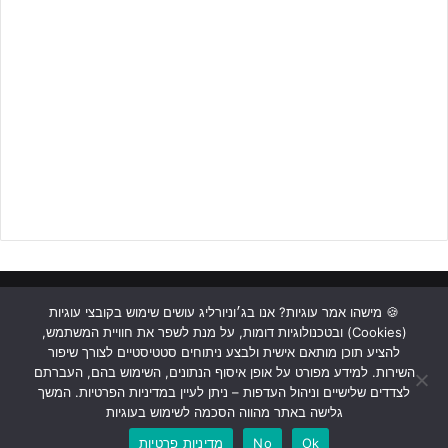
ראשי
כתבות
תכנים מקצועיים
תנאי שימוש
מדיניות אבטחה
🍪 מישהו אמר עוגיות? אנו בג׳וניורליג עושים שימוש בקובצי עוגיות
(Cookies) ובטכנולוגיות דומות, על מנת לשפר את חוויית המשתמש,
כתבו לנו
להציע תוכן מותאם אישית ולבצע ניתוחים סטטיסטיים לצורך שיפור
השירות. למידע מפורט על אופן איסוף הנתונים, השימוש בהם, העברתם
Instagram
YouTube
Facebook
לצדדים שלישיים וניהול העדפות – ניתן לעיין במדיניות הפרטיות. המשך
גלישה באתר מהווה הסכמה לשימוש בעוגיות
Ok
No
מדיניות פרטיות